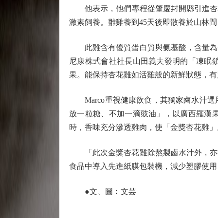
他表示，他們專程從肇慶封開縣引進杏花雞
激素飼養。雛雞養到45天後即散養於山林
此雞含有優質蛋白質與氨基酸，含量為一
尼康株式會社社長山田義夫發明的「凍眠
果。能保持杏花雞如活雞般的新鮮狀態，有
Marco重視健康飲食，其獨家鹵水汁選
放一粒糖、不加一滴豉油」，以廣西羅漢
時，香味充分滲透雞肉，使「金獎杏花雞」
「此次金獎杏花雞除熬製鹵水汁外，亦推
食品中導入先進紙膜包裝機，減少塑膠使用，
●文、圖︰文芸