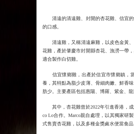
清遠的清遠雞、封開的杏花雞、信宜的懷
的口感。
清遠雞，又稱清遠麻雞，以皮色金黃、肉質
花雞，產於肇慶市封開縣杏花、漁澇一帶，
適合製作白切雞。
信宜懷鄉雞，出產於信宜市懷鄉鎮，當地
養，其特點為脂少皮薄、骨細肉嫩、鮮香味
肪少。主要產區包括惠陽、博羅、紫金、龍
其中，杏花雞曾於2022年引進香港，成
co Lo合作。Marco親自處理，以其獨
式售賣杏花雞，以及多種金獎鹵水便當食品