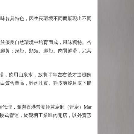
味各具特色，因生長環境不同而展現出不同
並於優良自然環境中培育而成，風味獨特。杏
、腳黃；身短、頸短、腳短。肉質鮮滑，尤其
蟻，飲用山泉水，放養半年左右後才進棚飼
蛋白質含量高，雞肉扎實、雞皮爽脆且皮下脂
代理，並與香港營養師兼廚師（營廚）Mar
企加盟模式營運，於觀塘工業區內開店，以外賣形