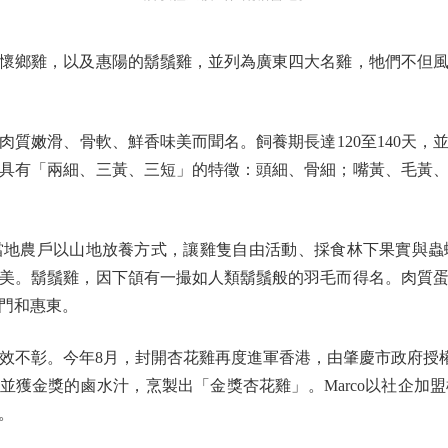
鄉雞，以及惠陽的鬍鬚雞，並列為廣東四大名雞，牠們不但風
嫩滑、骨軟、鮮香味美而聞名。飼養期長達120至140天，
具有「兩細、三黃、三短」的特徵：頭細、骨細；嘴黃、毛黃
農戶以山地放養方式，讓雞隻自由活動、採食林下果實與蟲
美。鬍鬚雞，因下頜有一撮如人類鬍鬚般的羽毛而得名。肉質
門和惠東。
效不彰。今年8月，封開杏花雞再度進軍香港，由肇慶市政府授權
家研製並獲金獎的鹵水汁，烹製出「金獎杏花雞」。Marco以社
。