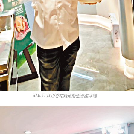
●Marco採用杏花雞炮製金獎鹵水雞。