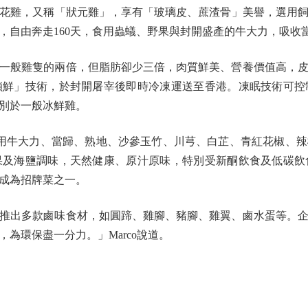
，又稱「狀元雞」，享有「玻璃皮、蔗渣骨」美譽，選用飼養1
間，自由奔走160天，食用蟲蟻、野果與封開盛產的牛大力，吸收
般雞隻的兩倍，但脂肪卻少三倍，肉質鮮美、營養價值高，皮
鎖鮮」技術，於封開屠宰後即時冷凍運送至香港。凍眠技術可控
別於一般冰鮮雞。
用牛大力、當歸、熟地、沙參玉竹、川芎、白芷、青紅花椒、
果及海鹽調味，天然健康、原汁原味，特別受新酮飲食及低碳飲
成為招牌菜之一。
出多款鹵味食材，如圓蹄、雞腳、豬腳、雞翼、鹵水蛋等。企
為環保盡一分力。」Marco說道。