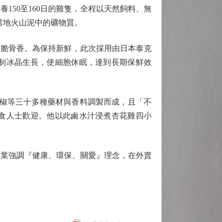
50至160日的雞隻，全程以天然飼料、無
當地火山泥中的礦物質。
脆骨香。為保持新鮮，此次採用由日本泰克
制冰晶生長，使細胞休眠，達到長期保鮮效
辣椒等三十多種藥材與香料調製而成，且「不
食人士歡迎。他以此鹵水汁浸煮杏花雞四小
業強調『健康、環保、關愛』理念，在外賣