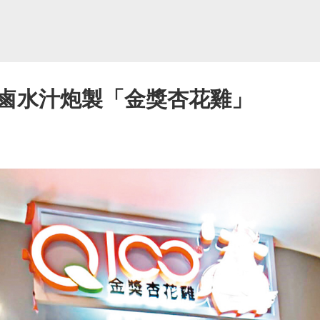
鹵水汁炮製「金獎杏花雞」