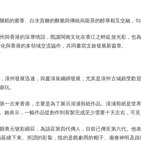
糕的蜜香、白水貢糖的酥脆與傳統烏龍茶的醇厚相互交融，勾
與香港的深厚情誼，既讓閩南文化在香江之畔綻放光彩，也為
深化與香港的多領域交流協作，共同書寫文旅發展新篇章。
漳州發展迅速，與廈漳泉綑綁發展，尤其是漳州古城頗受歡迎
遊玩。
一次來香港，主要是為了展示漳浦剪紙作品。漳浦剪紙是世界
。她表示，一幅作品從創作到剪製完成至少需要十天左右，可見
青元號彩綢莊，為該莊第四代傳人，目前已傳至第六代。他表
藝延續下來。所謂的彩紮，指的是戲劇用的帽子、廟會神明及踩