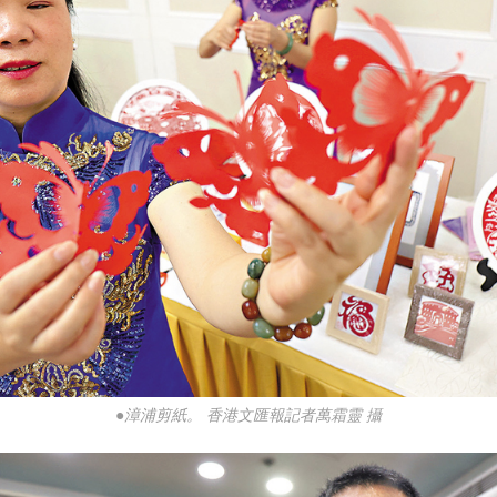
●漳浦剪紙。 香港文匯報記者萬霜靈 攝