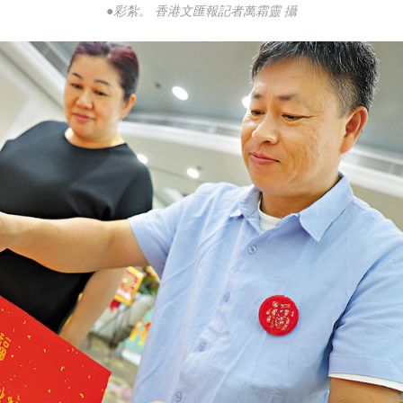
●彩紮。 香港文匯報記者萬霜靈 攝