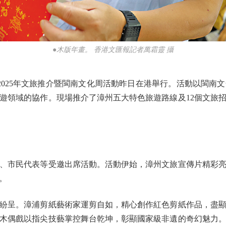
●木版年畫。 香港文匯報記者萬霜靈 攝
025年文旅推介暨閩南文化周活動昨日在港舉行。活動以閩南
遊領域的協作。現場推介了漳州五大特色旅遊路線及12個文旅
市民代表等受邀出席活動。活動伊始，漳州文旅宣傳片精彩亮
。
呈。漳浦剪紙藝術家運剪自如，精心創作紅色剪紙作品，盡顯
木偶戲以指尖技藝掌控舞台乾坤，彰顯國家級非遺的奇幻魅力