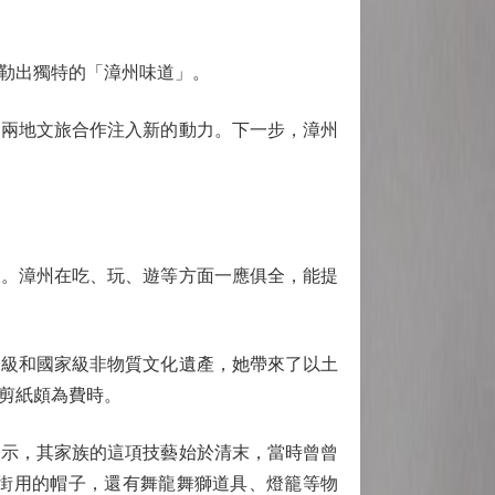
勒出獨特的「漳州味道」。
兩地文旅合作注入新的動力。下一步，漳州
。漳州在吃、玩、遊等方面一應俱全，能提
級和國家級非物質文化遺產，她帶來了以土
剪紙頗為費時。
示，其家族的這項技藝始於清末，當時曾曾
街用的帽子，還有舞龍舞獅道具、燈籠等物