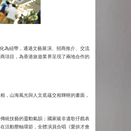
文化為紐帶，通過文藝展演、招商推介、交流
招商項目，為香港旅遊業界呈現了兩地合作的
相，山海風光與人文底蘊交相輝映的畫面，
傳統技藝的靈動氣韻；國家級非遺歌仔戲表
。在活動壓軸環節，全體演員合唱《愛拚才會