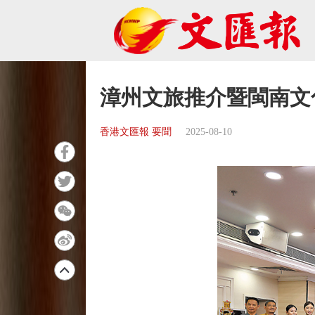
漳州文旅推介暨閩南文
香港文匯報 要聞
2025-08-10