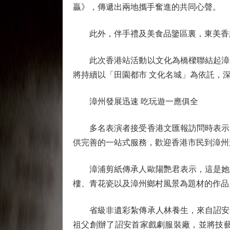
贏》，傳遞出兩地攜手奮進的共同心聲。
此外，伴手禮及美食品鑒區裏，東美香脯
此次香港站活動以文化為橋樑聯結起漳州
將持續以「田園都市 文化名城」為依託，
漳州發展迅速 吃玩遊一應俱全
多名表演者接受香港文匯報訪問時表示，
供完善的一站式服務，歡迎香港市民到漳州
漳浦剪紙傳承人歐陽艷君表示，這是她第
樓、青花瓷以及漳州鄉村風景為題材的作品
省級非遺彩紮傳承人林養生，來自詔安縣
祖父創辦了詔安首家戲劇服裝廠，並將技