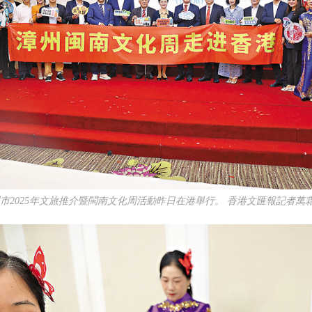
州市2025年文旅推介暨閩南文化周活動昨日在港舉行。 香港文匯報記者萬霜