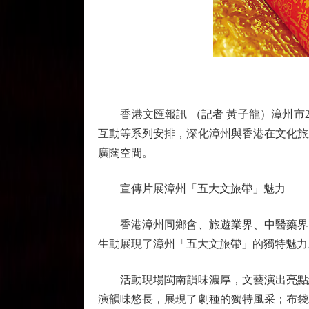
香港文匯報訊 （記者 黃子龍）漳州市2
互動等系列安排，深化漳州與香港在文化旅
廣闊空間。
宣傳片展漳州「五大文旅帶」魅力
香港漳州同鄉會、旅遊業界、中醫藥界、
生動展現了漳州「五大文旅帶」的獨特魅力
活動現場閩南韻味濃厚，文藝演出亮點紛
演韻味悠長，展現了劇種的獨特風采；布袋