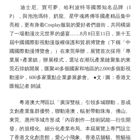
迪士尼、寶可夢、哈利波特等國際知名品牌（I
P），與泡泡瑪特、奶龍、星甲魂將傳等國產精品集中
亮相，更有身着Cosplay服裝的愛好者們遊街，共同構築
了一場動漫次元世界的盛宴……8月8日至11日，第十五
屆中國國際影視動漫版權保護和貿易博覽會（下稱「中
國國際動漫博覽會」）在東莞舉辦，展覽首次採用「專
業展+產業鎮」辦展模式，選址在潮玩產業鏈聚集的東
莞石排鎮開展，匯聚40多個國家和地區的2,000多個影視
動漫IP，600多家重點企業參展參會。 ●文 / 圖：香港文
匯報記者 帥誠
粵港澳大灣區以「廣深雙核」引領多城聯動，形成
文創產業集群優勢，聯動港澳，輻射帶動珠海、佛山、
東莞、惠州等城市形成「內容創作—技術賦能—衍生開
發」的規模化、細分化產業布局。本屆展覽上專門設立
了香港文化創意館，愛心小飛象、香港店舖貓、熊貓福