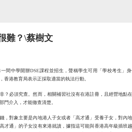
很難？\蔡樹文
間中學開辦DSE課程並招生，聲稱學生可用「學校考生」身份
，香港教育局表示正採取適當的執法行動。
？必須究查。然而，相關補習社沒有在港註冊，且經營地點在
部門介入，才能徹查清楚。
，對象主要是內地港人子女或者「高才通」受養子女，對內地
高才通」的子女沒有來港就讀，據指這可能與香港高年級插班