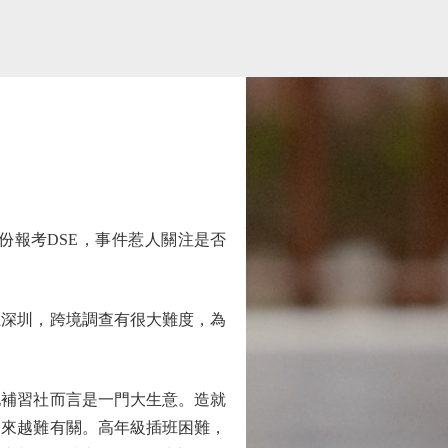
報考DSE，事件惹人關注是否
深圳，跨境調查有很大難度，為
補習社而言是一門大生意。造就
越來越難有關。高年級插班困難，