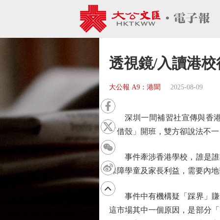
透視鏡/入讀港校
大公報 A9：港聞
2025-08-09
深圳一間補習社宣傳與香港一
「借殼」開班，雙方卻說法不一
事件牽涉香港學校，誰是誰非
保障學童及家長利益，需要內地
事件中有機構疑「踩界」賺錢
這市場其中一個原因，是部分「