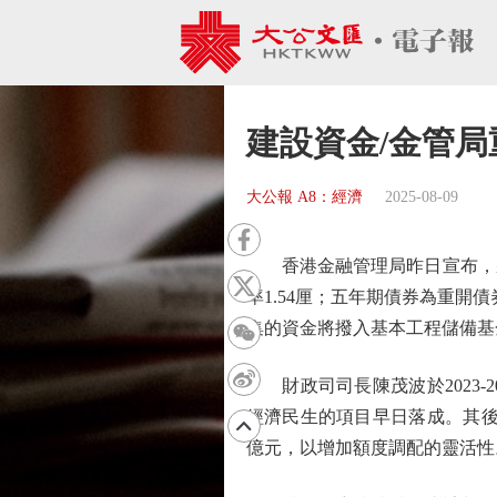
建設資金/金管局
大公報 A8：經濟
2025-08-09
香港金融管理局昨日宣布，將於
率1.54厘；五年期債券為重開
集的資金將撥入基本工程儲備基
財政司司長陳茂波於2023-
經濟民生的項目早日落成。其後，
億元，以增加額度調配的靈活性