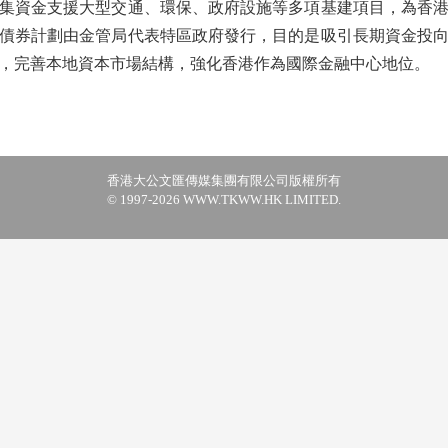
資金支援大型交通、環保、政府設施等多項基建項目，為香港
債券計劃由金管局代表特區政府發行，目的是吸引長期資金投
，完善本地資本市場結構，強化香港作為國際金融中心地位。
香港大公文匯傳媒集團有限公司版權所有
© 1997-2026 WWW.TKWW.HK LIMITED.