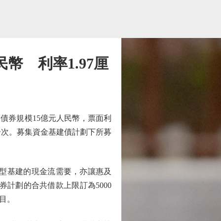
幣 利率1.97厘
債券規模15億元人民幣，票面利
息一次。募集資金基建債計劃下所募
大型基建的現金流需要，亦讓惠及
券計劃的合共借款上限訂為5000
目。