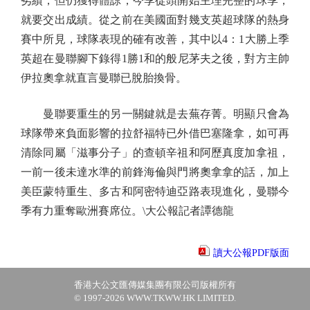
劣績，但仍獲得體諒，今季從頭開始主理完整的球季，
就要交出成績。從之前在美國面對幾支英超球隊的熱身
賽中所見，球隊表現的確有改善，其中以4：1大勝上季
英超在曼聯腳下錄得1勝1和的般尼茅夫之後，對方主帥
伊拉奧拿就直言曼聯已脫胎換骨。
曼聯要重生的另一關鍵就是去蕪存菁。明顯只會為
球隊帶來負面影響的拉舒福特已外借巴塞隆拿，如可再
清除同屬「滋事分子」的查頓辛祖和阿歷真度加拿祖，
一前一後未達水準的前鋒海倫與門將奧拿拿的話，加上
美臣蒙特重生、多古和阿密特迪亞路表現進化，曼聯今
季有力重奪歐洲賽席位。\大公報記者譚德龍
讀大公報PDF版面
香港大公文匯傳媒集團有限公司版權所有
© 1997-2026 WWW.TKWW.HK LIMITED.