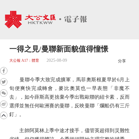
一得之見/曼聯新面貌值得憧憬
2025-08-09
大公報 A17：體育
分享
曼聯今季大致完成擴軍，馬菲奧斯根夏早於6月上
旬便爽快完成轉會，麥比奧莫也一早表態「非魔不
去」，如今薛斯高更捨棄今季出戰歐聯的紐卡素，反而
選擇並無任何歐洲賽的曼聯，反映曼聯「爛船仍有三斤
釘」。
主帥阿莫林上季中途才接手，儘管英超得到災難性