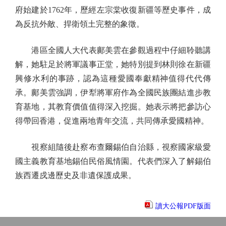
府始建於1762年，歷經左宗棠收復新疆等歷史事件，成
為反抗外敵、捍衛領土完整的象徵。
港區全國人大代表鄺美雲在參觀過程中仔細聆聽講
解，她駐足於將軍議事正堂，她特別提到林則徐在新疆
興修水利的事跡，認為這種愛國奉獻精神值得代代傳
承。鄺美雲強調，伊犁將軍府作為全國民族團結進步教
育基地，其教育價值值得深入挖掘。她表示將把參訪心
得帶回香港，促進兩地青年交流，共同傳承愛國精神。
視察組隨後赴察布查爾錫伯自治縣，視察國家級愛
國主義教育基地錫伯民俗風情園。代表們深入了解錫伯
族西遷戍邊歷史及非遺保護成果。
讀大公報PDF版面