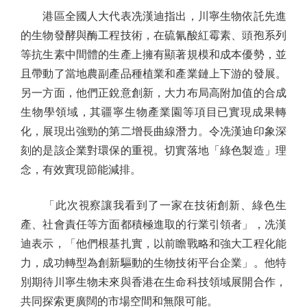
港區全國人大代表冼漢迪指出，川寧生物依託先進
的生物發酵與酶工程技術，在硫氰酸紅霉素、頭孢系列
等抗生素中間體的生產上擁有顯著規模和成本優勢，並
且帶動了當地農副產品種植業和產業鏈上下游的發展。
另一方面，他們正銳意創新，大力布局高附加值的合成
生物學領域，其疆寧生物產業園等項目已實現成果轉
化，展現出強勁的第二增長曲線潛力。令冼漢迪印象深
刻的是該企業對環保的重視。切實落地「綠色製造」理
念，有效實現節能減排。
「此次視察讓我看到了一家在技術創新、綠色生
產、社會責任等方面都積極進取的行業引領者」，冼漢
迪表示，「他們根基扎實，以前瞻戰略和強大工程化能
力，成功轉型為創新驅動的生物技術平台企業」。他特
別期待川寧生物未來與香港在生命科技領域展開合作，
共同探索更廣闊的市場空間和無限可能。