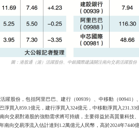
圖：港股通（滬）活躍股份、中銀國際建議關注南向交易活躍股份
份，包括阿里巴巴、建行（00939）、中移動（00941）、
買入859.1億元，建行淨買入324億元，中移動淨買入231.33
南向交易對港股的強勁需求將可持續，主要得益於高質量科技
向交易淨流入估計達到1.2萬億元人民幣，高於2024年7440億元