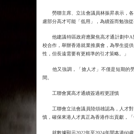
勞聯主席、立法會議員林振昇表示，各項
慮部分高才可能「低用」，為續簽而勉強從
他建議特區政府應聚焦高才通計劃中A類
校合作，舉辦香港就業推廣會，為學生提供
性，但長遠需要有更精準的引才策略。」
他又強調，「搶人才」不僅是短期的勞動
間。
工聯會冀高才通續簽過程更謹慎
工聯會立法會議員陸頌雄認為，人才對香
慎，確保來港人才真正為香港作出貢獻，「
就數據顯示2022年至2024年間本港6