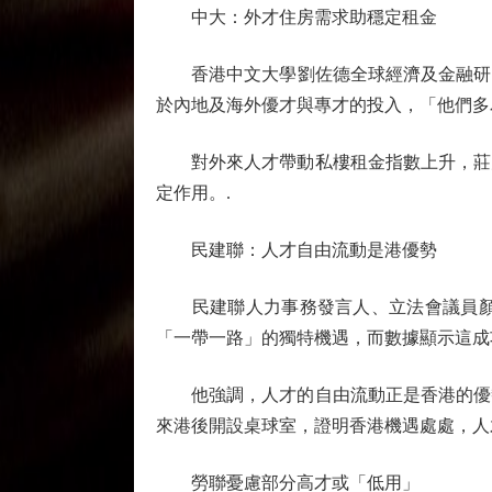
中大：外才住房需求助穩定租金
香港中文大學劉佐德全球經濟及金融研究所
於內地及海外優才與專才的投入，「他們多
對外來人才帶動私樓租金指數上升，莊太
定作用。.
民建聯：人才自由流動是港優勢
民建聯人力事務發言人、立法會議員顏汶
「一帶一路」的獨特機遇，而數據顯示這成
他強調，人才的自由流動正是香港的優勢
來港後開設桌球室，證明香港機遇處處，人
勞聯憂慮部分高才或「低用」