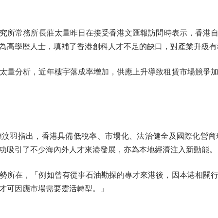
常務所長莊太量昨日在接受香港文匯報訪問時表示，香港自2
為高學歷人士，填補了香港創科人才不足的缺口，對產業升級有
量分析，近年樓宇落成率增加，供應上升導致租賃市場競爭加
羽指出，香港具備低稅率、市場化、法治健全及國際化營商
功吸引了不少海內外人才來港發展，亦為本地經濟注入新動能。
所在，「例如曾有從事石油勘探的專才來港後，因本港相關行
才可因應市場需要靈活轉型。」