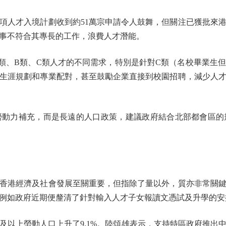
人才入境計劃收到約51萬宗申請令人鼓舞，但關注已獲批來港
事不符合其專長的工作，浪費人才潛能。
、B類、C類人才的不同需求，特別是針對C類（名校畢業生但
生涯規劃和專業配對，甚至鼓勵企業直接到校園招聘，減少人
力補充，而是長遠的人口政策，建議政府結合北部都會區的
港經濟及社會發展至關重要，但指除了量以外，質亦非常關鍵
例如政府近期便釐清了針對輸入人才子女報讀文憑試及升學的安
0歲及以上勞動人口上升了9.1%。陸頌雄表示，支持特區政府推