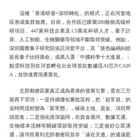
這種「香港研發+深圳轉化」的模式，正在河套地
區形成集群效應。目前，合作區已匯聚200餘個高端科
研項目、447家科技企業及1.5萬名科研人才，量子計
算、人工智能、生物醫藥等領域不斷取得突破。例如，
深圳國際量子研究院依託河套平台，其「玻色編碼糾錯
延長量子比特壽命」成果入選「中國科學十大進展」；
鯤雲科技則在河套孵化出全球首款數據流AI芯片CAIS
A，並快速實現產業化。
北部都會區要真正成為香港的發展引擎，需在三方
面再下苦功：一是持續優化審批流程，把「超常規」的
追時間流程變為「新常態」，確保土地、資金、項目齊
頭並進；二是強化港深協同，在資金過河、數據互通、
生物樣本流轉等關鍵環節取得突破；三是做好公眾溝
通，讓市民看到北部都會區並非「遠在天邊」的遙遠藍