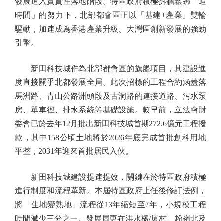
發展進入實質性落地階段。特區政府積極拆牆鬆綁「追
時間」的努力下，北部都會區正以「基建+產業」雙輪
驅動，加速成為香港產業升級、大灣區創新發展的強勁
引擎。
新田科技城作為北部都會區的旗艦項目，其建設進
度直接關乎北都發展全局。此次招標的工程合約涵蓋落
馬洲路、青山公路洲頭段及古洞路的連接道路、污水泵
房、單車徑、排水系統等基礎設施。較早前，立法會財
委會已於去年12月批出新田科技城首期272.6億元工程撥
款，其中158公頃土地將於2026年底完成首批創科用地
平整，2031年迎來首批居民入伙。
新田科技城建設提速提效，關鍵在於特區政府積極
進行制度和流程革新。本屆特區政府上任後修訂法例，
將「生地變熟地」流程從13年縮短至7年，小規模工程
時間減少三分之一。發展局更在洪水橋/厦村、粉嶺北及