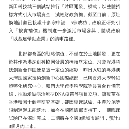
新田科技城三個試點推行「片區開發」模式，以整體招
標方式引入市場資金，減輕財政負擔。截至目前，原址
換地計劃已接獲十多宗申請，5宗成功，政府正研究引
入「按實補價」機制進一步激活市場參與，體現政府
「以基建帶動產業」的清晰路徑。
北部都會區的戰略價值，不僅在於土地開發，更在
於其作為港深創科協同發展的橋頭堡定位。河套深港科
技創新合作區便是這一定位的縮影：昨日入駐的粵港澳
大灣區國家技術創新中心國際總部，已與香港大學幹細
胞轉化研究中心、嶺南大學跨學科學院等簽署合作備忘
錄，推動愛滋病治療型DNA疫苗等項目立項。該疫苗在
香港積累十餘年研究基礎，卻因臨床試驗、生產設施等
限制遲遲未能落地，如今在國際總部支持下，一期臨床
試驗已在深圳完成，二期將在全國8個城市展開，預計1
8個月內上市。