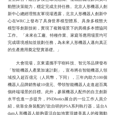
動態決策能力，穩定完成主持任務。北京人形機器人創
新中心總經理熊友軍現場透露，北京人形機器人創新中
心在WRC上發布了具身世界模型體系、具身多模態大
模型等創新技術，實現了複雜場景下的異構多本體協同
工作。 「未來在工廠、特種作業、家庭等應用場景均可
完成環境感知並規劃任務，為未來人形機器人邁向真正
的生產應用奠定堅實基礎。」
大會現場，京東還攜手宇樹科技、智元等品牌發布
「智能機器人產業加速計劃」，宣布將在智能機器人領
域投入超百億元（人民幣，下同），三年內助力100個
機器人品牌銷售破10億元、帶領智能機器人走進超百萬
個終端場景的目標。此外，參展機器人配件的自主創新
水平也進一步提升，PNDbotics展台的一位工作人員介
紹，依靠全身裝配的7款自研的PSA系列執行器，這台A
dam人形機器人能夠靈活自如地實現媲美真人的複雜動