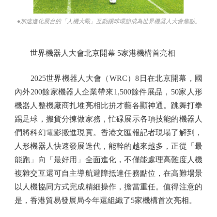
●加速進化展台的「人機大戰」互動踢球環節成為世界機器人大會焦點。
世界機器人大會北京開幕 5家港機構首亮相
2025世界機器人大會（WRC）8日在北京開幕，國
內外200餘家機器人企業帶來1,500餘件展品，50家人形
機器人整機廠商扎堆亮相比拚才藝各顯神通。跳舞打拳
踢足球，搬貨分揀做家務，忙碌展示各項技能的機器人
們將科幻電影搬進現實。香港文匯報記者現場了解到，
人形機器人快速發展迭代，能幹的越來越多，正從「最
能跑」向「最好用」全面進化，不僅能處理高難度人機
複雜交互還可自主導航避障抵達任務點位，在高難場景
以人機協同方式完成精細操作，擔當重任。值得注意的
是，香港貿易發展局今年還組織了5家機構首次亮相。