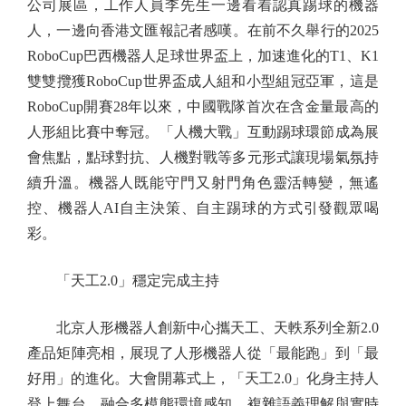
公司展區，工作人員李先生一邊看着認真踢球的機器
人，一邊向香港文匯報記者感嘆。在前不久舉行的2025
RoboCup巴西機器人足球世界盃上，加速進化的T1、K1
雙雙攬獲RoboCup世界盃成人組和小型組冠亞軍，這是
RoboCup開賽28年以來，中國戰隊首次在含金量最高的
人形組比賽中奪冠。「人機大戰」互動踢球環節成為展
會焦點，點球對抗、人機對戰等多元形式讓現場氣氛持
續升溫。機器人既能守門又射門角色靈活轉變，無遙
控、機器人AI自主決策、自主踢球的方式引發觀眾喝
彩。
「天工2.0」穩定完成主持
北京人形機器人創新中心攜天工、天軼系列全新2.0
產品矩陣亮相，展現了人形機器人從「最能跑」到「最
好用」的進化。大會開幕式上，「天工2.0」化身主持人
登上舞台，融合多模態環境感知、複雜語義理解與實時