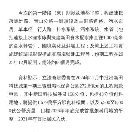
今次的第一階段（東）則涉及地盤平整，興建連接
落馬洲路、青山公路—洲頭段及古洞路道路、污水泵
房、單車徑、行人路、排水系統、污水系統、水管（包
括連接上水濾水廠與擬建新田食水配水庫直徑1,000毫米
的食水幹管）、園境美化及斜坡工程；及就上述工程實
施緩解環境影響措施和環境監測工程等，預期工程在20
25年12月展開，需時約60個月完成。
資料顯示，立法會財委會在2024年12月中批出新田
科技城第一期三寶樹濕地保育公園272.6億元的工程撥款
申款，其中新田科技城涉及158公頃，包括43公頃創科
用地，將提供1,679萬平方呎創科樓面，以及5,500至6,00
0伙公營房屋，目標2026年年底完成首批創科用地的平
整，2031年有首批居民入伙。