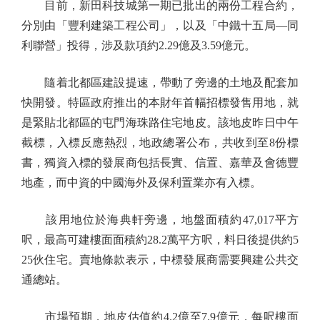
目前，新田科技城第一期已批出的兩份工程合約，
分別由「豐利建築工程公司」，以及「中鐵十五局—同
利聯營」投得，涉及款項約2.29億及3.59億元。
隨着北都區建設提速，帶動了旁邊的土地及配套加
快開發。特區政府推出的本財年首幅招標發售用地，就
是緊貼北都區的屯門海珠路住宅地皮。該地皮昨日中午
截標，入標反應熱烈，地政總署公布，共收到至8份標
書，獨資入標的發展商包括長實、信置、嘉華及會德豐
地產，而中資的中國海外及保利置業亦有入標。
該用地位於海典軒旁邊，地盤面積約47,017平方
呎，最高可建樓面面積約28.2萬平方呎，料日後提供約5
25伙住宅。賣地條款表示，中標發展商需要興建公共交
通總站。
市場預期，地皮估值約4.2億至7.9億元，每呎樓面