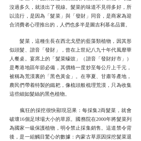
沒過多久，就淡出了視線。髮菜的味道不見得多好，所
以流行，是因為「髮菜」與「發財」同音，是商家為迎
合消費者心理推出的，人們也多半是圖吉利慕名品嘗。
髮菜，這種生長在西北戈壁的藍藻類植物，因其形
似頭髮、諧音「發財」，曾在上世紀八九十年代風靡華
人餐桌。宴席上的「髮菜蠔豉」（諧音「發財好市」）
是粵港地區年節必備，其價格一度炒至每公斤上千元，
被稱為荒漠裏的「黑色黃金」。在寧夏、甘肅等產地，
農民們帶着特製的鐵耙，像梳頭般梳理荒漠，只為收集
這些細如髮絲的黑色植物。
瘋狂的採挖很快顯現惡果：每採集2両髮菜，就會
破壞16個足球場大小的草原。國務院在2000年將髮菜列
為國家一級保護植物，明令禁止採集銷售。這道禁令背
後，是一組觸目驚心的數據：內蒙古草原因採挖髮菜退