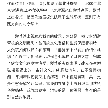
化面積達1.9億畝，直接加劇了華北沙塵暴——2000年北
京遭遇的12次強沙塵中，7次塵源來自髮菜產區。髮菜
退出餐桌，是因為過度採集破壞了生態平衡，遭到了有
關方面的明令禁止。
髮菜淡出視線給我們的啟示，無疑是一種食材消逝
背後的文明反思：當傳統文化習俗與生態保護衝突時，
人類該如何抉擇？在嶺南，「無髮菜不成宴」的習俗延
續了百餘年，但最終，環保意識戰勝了口腹之慾，完成
了飲食文化適應性演變。髮菜的沒落證明，建立在生態
破壞基礎上的「吉祥文化」終將被淘汰。在寧夏博物
館，陳列着採挖髮菜用的鐵耙，它不僅是農耕工具，更
是生態覺醒的紀念碑。當我們在餐桌上再難尋覓那縷黑
色髮絲時，或許該慶幸：消失的是一種陋習，留存的是
對自然的敬畏。