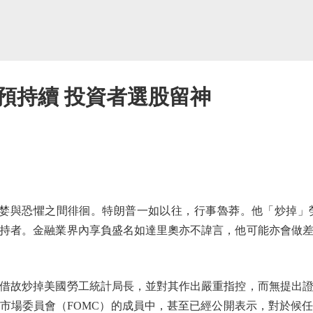
預持續 投資者選股留神
與恐懼之間徘徊。特朗普一如以往，行事魯莽。他「炒掉」
持者。金融業界內享負盛名如達里奧亦不諱言，他可能亦會做
故炒掉美國勞工統計局長，並對其作出嚴重指控，而無提出證
市場委員會（FOMC）的成員中，甚至已經公開表示，對於候