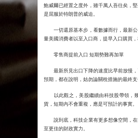
鮑威爾已經置之度外，雖千萬人吾往矣，堅
是屈服於特朗普的威迫。
一切還原基本步，看數據而行，最新公布
量美國消費者以至入口商，提早入口購買，
零售商提前入口 短期勢難再加單
最新所見出口下降的速度比早前放慢，而
預期，都在說明，姑勿論關稅措施的最終支
以此觀之，美股繼續由科技股帶領，幾乎
貨，短期內不會重複，應是可預計的事實。
說到底，科技企業有更多想像空間，在估
至更佳的財政實力。