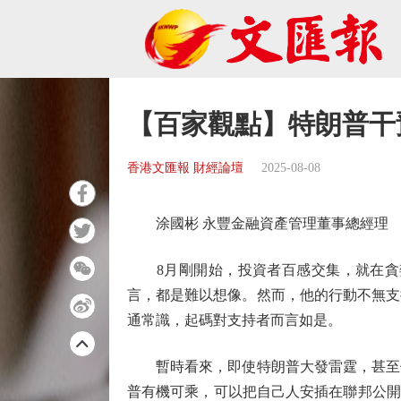
【百家觀點】特朗普干
香港文匯報 財經論壇
2025-08-08
涂國彬 永豐金融資產管理董事總經理
8月剛開始，投資者百感交集，就在貪婪
言，都是難以想像。然而，他的行動不無支
通常識，起碼對支持者而言如是。
暫時看來，即使特朗普大發雷霆，甚至借
普有機可乘，可以把自己人安插在聯邦公開