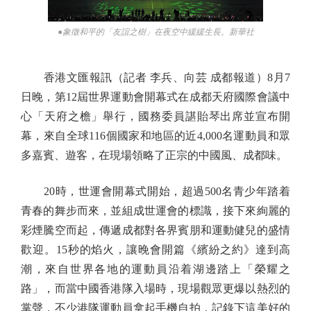
●象徵和平的「友誼之樹」在夜空中緩緩生長。新華社
香港文匯報訊（記者 李兵、向芸 成都報道）8月7
日晚，第12屆世界運動會開幕式在成都天府國際會議中
心「天府之檐」舉行，國務委員諶貽琴出席並宣布開
幕，來自全球116個國家和地區的近4,000名運動員和眾
多嘉賓、遊客，在現場領略了正宗的中國風、成都味。
20時，世運會開幕式開始，超過500名青少年踏着
青春的舞步而來，並組成世運會的標識，接下來絢麗的
彩煙騰空而起，傳遞成都對各界賓朋和運動健兒的盛情
歡迎。15秒的焰火，讓晚會開篇《繽紛之約》達到高
潮，來自世界各地的運動員沿着湖邊踏上「榮耀之
路」，而當中國香港隊入場時，現場觀眾更爆以熱烈的
掌聲，不少港隊運動員拿起手機自拍，記錄下這美好的