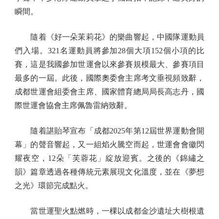
瞬間。
隨着《好一朵茉莉花》的樂曲響起，中國隊運動員
們入場。321名運動員將參加28個大項152個小項的比
賽，這是我國參加世運會以來參賽規模最大、參賽項目
最多的一屆。此後，國際奧委會主席考文垂視頻致辭，
成都世運會組委會主席、國家體育總局局長高志丹，國
際世運會協會主席佩魯雷納致辭。
隨着諶貽琴宣布「成都2025年第12屆世界運動會開
幕」的聲音響起，又一組焰火騰空而起，世運會會徽閃
耀夜空，12朵「芙蓉花」綻放迎賓。之後的《錦繡之
韻》篇章透過各種傳統元素展現文化溫度，並在《夢想
之光》環節完成點火。
當世運聖火點燃時，一棵以成都金沙遺址大樹根遺