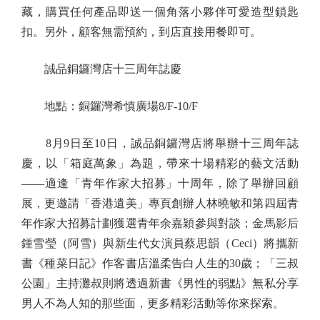
藏，購買任何產品即送一個角落小夥伴可愛造型鎖匙
扣。另外，顧客無需預約，到店直接用餐即可。
誠品銅鑼灣店十三周年誌慶
地點：銅鑼灣希慎廣場8/F-10/F
8月9日至10日，誠品銅鑼灣店將舉辦十三周年誌
慶，以「箱庭萬象」為題，帶來十場精彩的藝文活動
——適逢「青年作家大招募」十周年，除了舉辦回顧
展，更邀請「香港遺美」專頁創辦人林曉敏和第四屆青
年作家大招募計劃獲選青年余嘉穎參與對談；金馬影后
鍾雪瑩（阿雪）與新生代女演員蔡思韻（Ceci）將攜新
書《種菜日記》作客書店溫柔告白人生的30歲；「三叔
公園」主持灘叔則將透過新書《男性的弱點》無私分享
男人不為人知的那些面，更多精彩活動等你來探索。