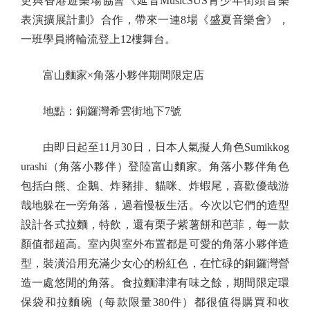
更與香港遊樂場協會《延音MusicSUS青少年街頭音樂
表演擴展計劃》合作，帶來一連8場《盛夏音樂會》，
一班學員將輪流登上12樓舞台。
富山麵家×角落小夥伴期間限定店
地點：銅鑼灣希雲街地下7號
由即日起至11月30日，日本人氣擬人角色Sumikkog
urashi（角落小夥伴）登陸富山麵家。角落小夥伴角色
包括白熊、企鵝、炸豬排、貓咪、炸蝦尾，喜歡優哉游
哉地躲在一旁角落，過着慢板生活。今次以它們的造型
設計各式拉麵，特飲，還有栗子紫薯餅和芭菲，每一款
顏值都超高。室內與室外布置都是可愛的角落小夥伴造
型，裝潢沿用充滿少女心的粉紅色，在忙碌的銅鑼灣營
造一處悠閒的角落。食拉麵津津有味之餘，期間限定環
保袋和拉麵碗（每款限量380件）都很值得購買和收