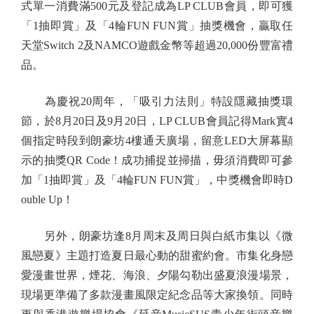
式單一消費滿500元及登記成為LP CLUB會員，即可獲
「1抽即賞」及「4輪FUN FUN賞」抽獎機會，贏取任
天堂Switch 2及NAMCO遊戲金幣等超過20,000份豐富禮
品。
為慶祝20周年，「吸引力法則」特設隱藏抽獎環
節，於8月20日及9月20日，LP CLUB會員記得Mark實4
個指定時段到朗豪坊4樓通天廣場，留意LED大屏幕顯
示的抽獎QR Code！成功捕捉並掃描，毋須消費即可參
加「1抽即賞」及「4輪FUN FUN賞」，中獎機會即時D
ouble Up！
另外，朗豪坊逢8月周末及周日與白紙市集以《微
風戀夏》主題打造夏日最心動的甜蜜約會。市集化身戀
愛漫畫世界，煙花、海浪、夕陽勾勒出盛夏浪漫場景，
現場更準備了多款漫畫風限定紀念品等大家換領。同時