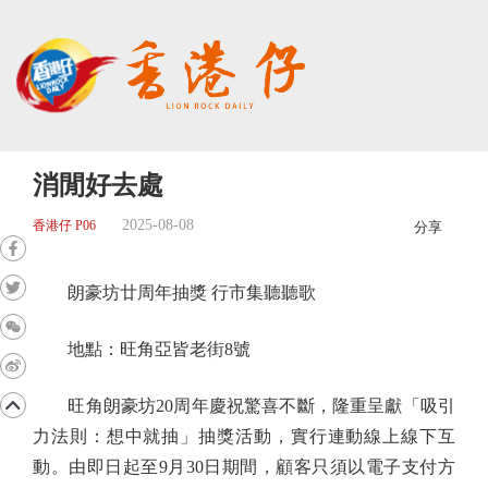
消閒好去處
2025-08-08
香港仔 P06
分享
朗豪坊廿周年抽獎 行市集聽聽歌
地點：旺角亞皆老街8號
旺角朗豪坊20周年慶祝驚喜不斷，隆重呈獻「吸引
力法則：想中就抽」抽獎活動，實行連動線上線下互
動。由即日起至9月30日期間，顧客只須以電子支付方