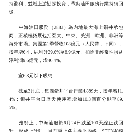
持盈利，並增上游勘探投資，帶動油田服務行業持續回
暖。
中海油田服務（2883）為內地最大海上鑽井承包
商，正積極拓展包括亞太、中東、美洲、歐洲、非洲等
海外市場。集團第1季營收108億元（人民幣，下同），
按年增6.4，純利升39.6%至8.9億元。扣除非經常性損益
淨利潤9.6億元，增46.4%。
宜6.8元以下吸納
截至3月底，集團鑽井平台作業4,889天，按年增11.
4%；鑽井平台日曆天使用率增加10.3個百分點至89.
5%。
走勢上，中海油服於6月24日跌至100天線止跌回
升，形成上升軌，目前重上各主要平均線，STC%K線