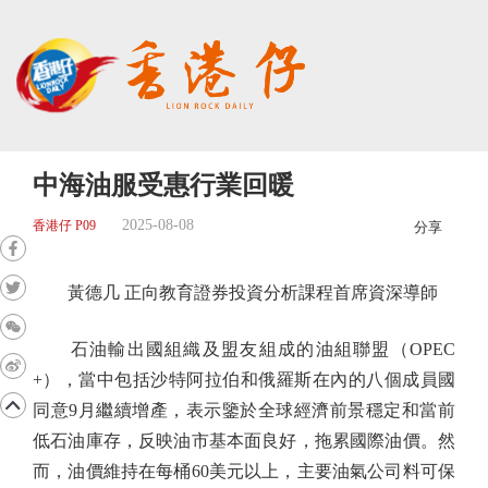
中海油服受惠行業回暖
2025-08-08
香港仔 P09
分享
黃德几 正向教育證券投資分析課程首席資深導師
石油輸出國組織及盟友組成的油組聯盟（OPEC
+），當中包括沙特阿拉伯和俄羅斯在內的八個成員國
同意9月繼續增產，表示鑒於全球經濟前景穩定和當前
低石油庫存，反映油市基本面良好，拖累國際油價。然
而，油價維持在每桶60美元以上，主要油氣公司料可保