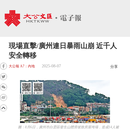
現場直擊/廣州連日暴雨山崩 近千人
安全轉移
2025-08-07
大公報 A7：內地
分享
圖：8月6日，廣州市白雲區發生山體滑坡致房屋垮塌，造成14人被