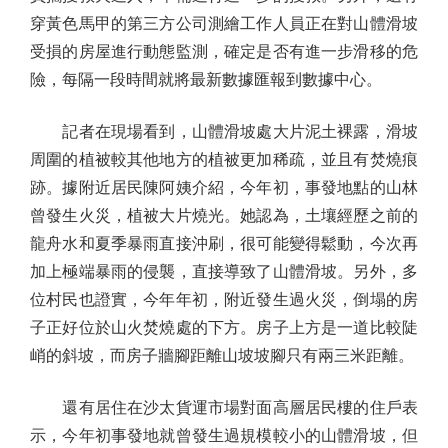
穿黃色馬甲的第三方公司測繪工作人員正在對山體滑坡
受損的房屋進行動態監測，確定是否有進一步滑移的危
險，每隔一段時間就將最新數據匯報到數據中心。
記者在現場看到，山體滑坡處大片泥土裸露，滑坡
周圍的植被較其他地方的植被更加稀疏，並且有焚燒痕
跡。據附近居民陳阿姨介紹，今年初，事發地點的山林
曾發生火災，植被大片燒光。她認為，土壤經歷之前的
龍舟水和夏季暴雨直接沖刷，很可能變得鬆動，今次再
加上極端暴雨的侵襲，直接導致了山體滑坡。另外，多
位村民也證實，今年年初，附近發生過火災，倒塌的房
子正好位於山火焚燒處的下方。房子上方是一道比較陡
峭的斜坡，而房子牆腳距離山坡坡腳只有兩三米距離。
還有居住在沙太貨運市場對面高層居民樓的住戶表
示，今年初事發地就曾發生過規模較小的山體滑坡，但