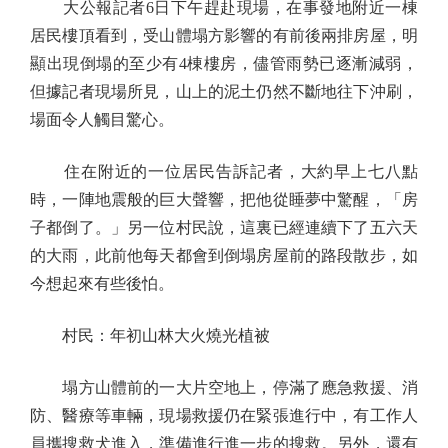
大公報記者6日下午趕赴現場，在事發地附近一棟
居民樓頂看到，受山體塌方影響的有前後兩排房屋，明
顯出現倒塌的至少有4棟樓房，儘管雨勢已逐漸減弱，
但據記者現場所見，山上的泥土仍然不斷地往下沖刷，
場面令人觸目驚心。
住在附近的一位居民告訴記者，大約早上七八點
時，一陣地震般的巨大聲響，把他從睡夢中驚醒，「房
子都倒了。」另一位村民說，這裏已經連續下了五六天
的大雨，此前他每天都會到倒塌房屋前的路段散步，如
今想起來有些後怕。
村民：年初山林大火燒光植被
塌方山體前的一大片空地上，停滿了應急救援、消
防、醫療等車輛，現場救援仍在緊張進行中，有工作人
員攜搜救犬進入，準備進行進一步的搜救。另外，還有