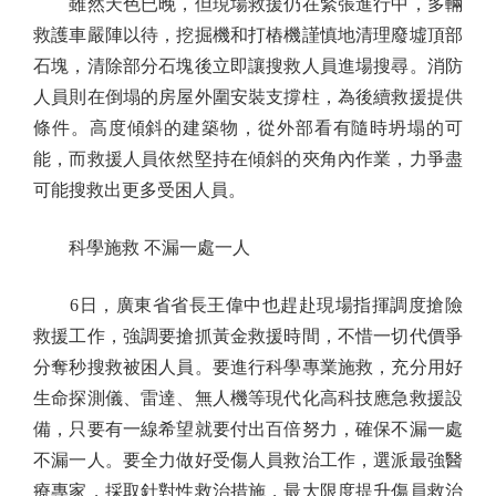
雖然天色已晚，但現場救援仍在緊張進行中，多輛
救護車嚴陣以待，挖掘機和打樁機謹慎地清理廢墟頂部
石塊，清除部分石塊後立即讓搜救人員進場搜尋。消防
人員則在倒塌的房屋外圍安裝支撐柱，為後續救援提供
條件。高度傾斜的建築物，從外部看有隨時坍塌的可
能，而救援人員依然堅持在傾斜的夾角內作業，力爭盡
可能搜救出更多受困人員。
科學施救 不漏一處一人
6日，廣東省省長王偉中也趕赴現場指揮調度搶險
救援工作，強調要搶抓黃金救援時間，不惜一切代價爭
分奪秒搜救被困人員。要進行科學專業施救，充分用好
生命探測儀、雷達、無人機等現代化高科技應急救援設
備，只要有一線希望就要付出百倍努力，確保不漏一處
不漏一人。要全力做好受傷人員救治工作，選派最強醫
療專家，採取針對性救治措施，最大限度提升傷員救治