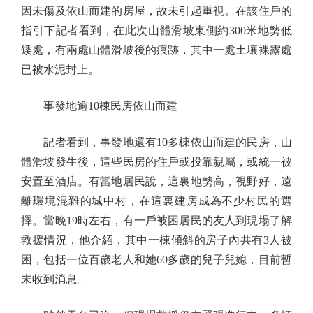
因未傷及依山而建的房屋，故未引起重視。在該住戶的
指引下記者看到，在此次山體滑坡東側約300米地勢低
矮處，有兩處山體滑坡後的痕跡，其中一處土壤裸露處
已被水泥封上。
事發地逾10棟民房依山而建
記者看到，事發地還有10多棟依山而建的民房，山
體滑坡發生後，這些民房的住戶或投靠親屬，或統一被
安置至酒店。有當地居民說，這裏地勢高，視野好，遠
離環境混雜的城中村，在這裏建房成為不少村民的選
擇。當晚19時左右，有一戶被困居民的友人到現場了解
救援情況，他介紹，其中一棟傾斜的房子內共有3人被
困，包括一位百歲老人和她60多歲的兒子兒媳，目前暫
未收到消息。