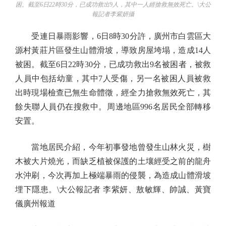
困。截至6日22時30分，已成功救出9人，其中一人經搶救無效死亡。\大公
報記者李紫妍攝
受連日暴雨影響，6日8時30分許，廣州市白雲區大
源村黃莊片區發生山體滑坡，導致房屋垮塌，造成14人
被困。截至6日22時30分，已成功救出9名被困者，被救
人員中包括幼童，其中7人受傷，另一名被困人員被救
出時現場檢查已無生命體徵，經全力搶救無效死亡，其
餘失聯人員仍在搜救中。周邊地區996名居民全部轉移
安置。
當地居民介紹，今年初事發地曾發生山林火災，樹
木被大片燒光，而缺乏植被保護的土壤經受之前的龍舟
水沖刷，今次再加上極端暴雨的侵襲，為造成山體滑坡
埋下隱患。\大公報記者 李紫妍、敖敏輝、帥誠、黃寶
儀廣州報道