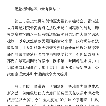
應急機制地區力量有機結合
第三，是應急機制與地區力量的有機結合。香港過
去每每應對突發災害時之所以出現不同程度的混亂，歸
根到底在於缺乏一個有效調配資源與跨部門大量的應急
機制。以今次連續數天暴雨的情況來看，政府明顯有汲
取教訓，由應對極端天氣督導委員會全面檢視並督導跨
部門就暴雨襲港的整體準備和應變部署，不但緊急服務
部門在暴雨期間隨時候命，務求第一時間處理水浸、山
泥傾瀉或冧樹事件，加上善用「龍吸水」等新技術，令
政府處理意外和水浸的效率大大提升。
與此同時，區議會、「關愛隊」等地區力量也成為
新亮點。例如觀塘仁安大廈日前疑因天花板漏水導致電
錶房短路火警，令半座大廈逾100戶居民停電時，民政