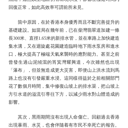
回復正常，如此高效率可謂前所未見。
箇中原因，在於香港本身優秀而且不斷完善提升的
基礎建設。如當局在幾年前，已在柴灣翡翠道加建一條
長300米、直徑1.65米的新排水管，並在車路上加快建造
集水溝，又在迴旋處花園建造臨時地下雨水泵房和進水
口，極大提高了極端天氣來襲時的應對能力。甚至之前
曾發生過山泥傾瀉的筲箕灣耀興道，今次雖然也出現
「瀑布」，但並無造成更大災害，即便山上洪水流到馬
路上也沒有引發嚴重水浸。這同樣得益於之前相關部門
花了數個月時間，集中修復山坡上的排水渠，把山坡上
方引水道的溢流引導往下方，以減少雨水對山體造成的
影響。
其次，黑雨期間沒有出現人命傷亡。回顧過去香港
出現暴雨、水災，也會伴隨着有市民不幸死亡的報告。