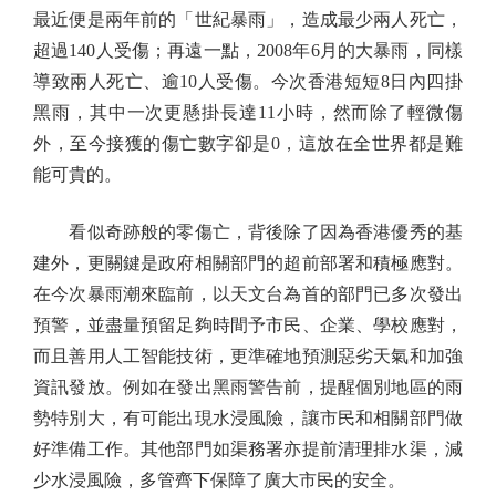
最近便是兩年前的「世紀暴雨」，造成最少兩人死亡，
超過140人受傷；再遠一點，2008年6月的大暴雨，同樣
導致兩人死亡、逾10人受傷。今次香港短短8日內四掛
黑雨，其中一次更懸掛長達11小時，然而除了輕微傷
外，至今接獲的傷亡數字卻是0，這放在全世界都是難
能可貴的。
看似奇跡般的零傷亡，背後除了因為香港優秀的基
建外，更關鍵是政府相關部門的超前部署和積極應對。
在今次暴雨潮來臨前，以天文台為首的部門已多次發出
預警，並盡量預留足夠時間予市民、企業、學校應對，
而且善用人工智能技術，更準確地預測惡劣天氣和加強
資訊發放。例如在發出黑雨警告前，提醒個別地區的雨
勢特別大，有可能出現水浸風險，讓市民和相關部門做
好準備工作。其他部門如渠務署亦提前清理排水渠，減
少水浸風險，多管齊下保障了廣大市民的安全。