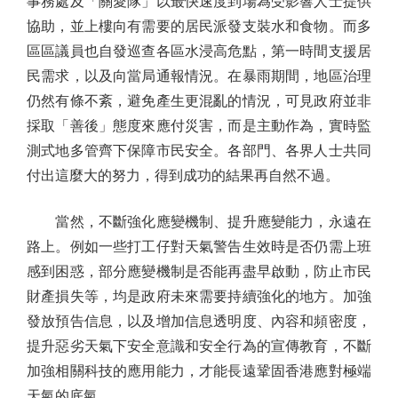
事務處及「關愛隊」以最快速度到場為受影響人士提供
協助，並上樓向有需要的居民派發支裝水和食物。而多
區區議員也自發巡查各區水浸高危點，第一時間支援居
民需求，以及向當局通報情況。在暴雨期間，地區治理
仍然有條不紊，避免產生更混亂的情況，可見政府並非
採取「善後」態度來應付災害，而是主動作為，實時監
測式地多管齊下保障市民安全。各部門、各界人士共同
付出這麼大的努力，得到成功的結果再自然不過。
當然，不斷強化應變機制、提升應變能力，永遠在
路上。例如一些打工仔對天氣警告生效時是否仍需上班
感到困惑，部分應變機制是否能再盡早啟動，防止市民
財產損失等，均是政府未來需要持續強化的地方。加強
發放預告信息，以及增加信息透明度、內容和頻密度，
提升惡劣天氣下安全意識和安全行為的宣傳教育，不斷
加強相關科技的應用能力，才能長遠鞏固香港應對極端
天氣的底氣。