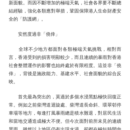
新面貌。而因不斷增加的極端天氣，社會各界要不斷總
結經驗，強化各類應對舉措，鞏固保障港人生命財產安
全的「防護網」。
安然度過非「僥倖」
全球不少地方都面對各類極端天氣挑戰，相對而
言，香港受到的損害明顯較少，而且連續的暴雨對香港
社會整體運作的影響也始終處於有限程度。這並非「僥
倖」，背後是施政能力、基建水平、社會面貌的綜合反
映。
首先最為突出的，莫過於多個水浸黑點極快回復正
常。例如之前柴灣道迴旋處、柴灣道長命斜、環翠邨停
車場等地方，每逢打風暴雨總是積水難退，對居民生活
和當地交通造成極大不便。但今次面對前所未見的連續
黑雨，雖然以上地區仍有出現水浸，卻都在極短時間內