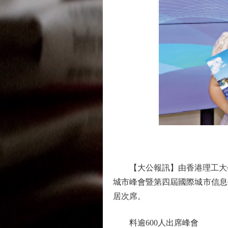
【大公報訊】由香港理工大學潘
城市峰會暨第四屆國際城市信息
居次席。
料逾600人出席峰會