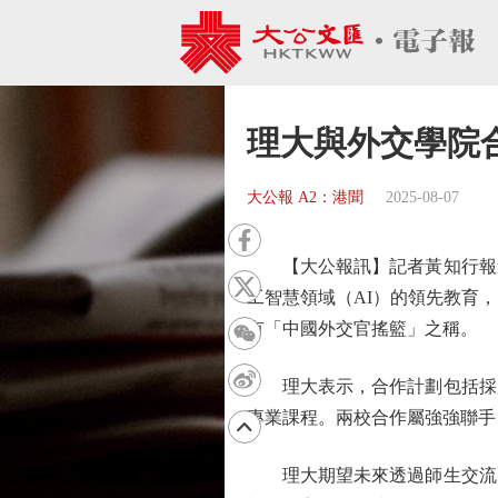
理大與外交學院合
大公報 A2：港聞
2025-08-07
【大公報訊】記者黃知行報道
工智慧領域（AI）的領先教育
有「中國外交官搖籃」之稱。
理大表示，合作計劃包括採用
專業課程。兩校合作屬強強聯手
理大期望未來透過師生交流、