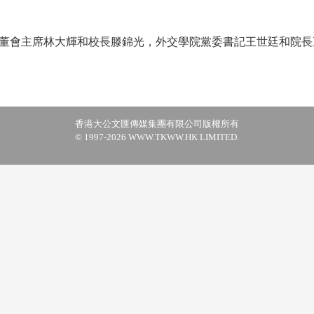
會主席林大輝和校長滕錦光，外交學院黨委書記王世廷和院長
香港大公文匯傳媒集團有限公司版權所有
© 1997-2026 WWW.TKWW.HK LIMITED.