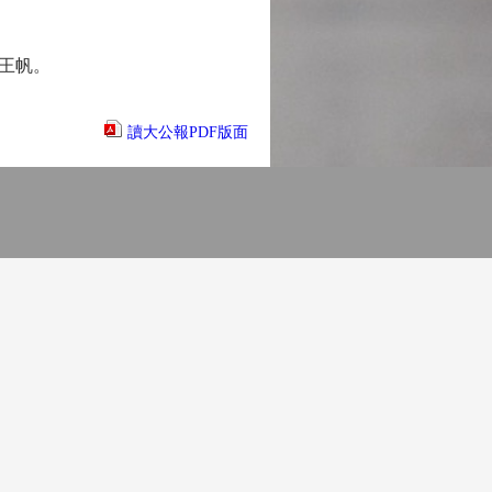
王帆。
讀大公報PDF版面