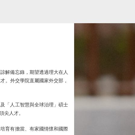
諒解備忘錄，期望透過理大在人
人才。外交學院直屬國家外交部，
及「人工智慧與全球治理」碩士
頂尖人才。
培育有擔當、有家國情懷和國際