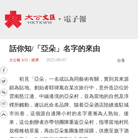
話你知/「亞朵」名字的來由
2025-08-07
大公報 A15：經濟
分享
初見「亞朵」一名或以為同藝術有關，實則其來源
頗為貼地。創始者耶律胤在某次旅行中，意外造訪位於
雲南怒江邊、中緬邊境的亞朵村，並為當地的自然及淳
樸所觸動，遂以此命名品牌。隨着亞朵酒店陸續進駐城
市街巷，這個源自邊陲小村的名字逐漸為人熟知。後
來，這位創辦者亦帶領團隊重返亞朵村，指導當地村民
規模種植茶葉，再由亞朵集團集體採購，供應至旗下酒