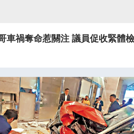
的哥車禍奪命惹關注 議員促收緊體