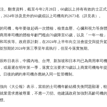
翻查資料，截至今年2月28日，60歲以上持有有效的士正式
2024年涉及意外的60歲或以上司機有約2673名（詳見表）。
司機，每年要做起碼一次體檢，檢查血壓、心臟和視力等身體狀
商用車司機的體檢年齡門檻由70歲降至65歲，以及「一年一檢
和耳疾等。政府原計劃，在2024年上半年向立法會提交與提升
並預期於2024年第三季至年底執行，但至今落實無期。
昨日表示，中國內地、台灣、新加坡和日本均已為商用車司機
，或最遲在明年第一季，落實立法要求70歲以上商業司機每年提
。日後的網約車司機亦應納入同一監管機制。
向《大公報》表示，當前的士司機年齡結構失衡問題顯著，較
就業需求應被尊重，不應一刀切。他建議政府加強對高齡司機
標。