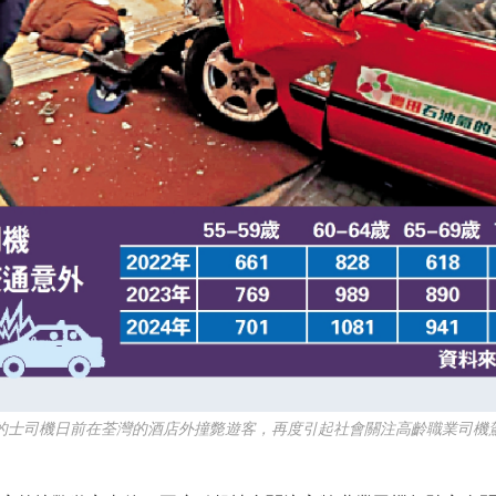
士司機日前在荃灣的酒店外撞斃遊客，再度引起社會關注高齡職業司機