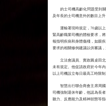
的士司機高齡化問題受到關注。
及年長的士司機意外的數目上升，
運輸署現時規定，70歲以上的
緊高齡職業司機的體檢要求，將
報指明疾病和身體傷殘，如眼疾
要求的相關修例建議以供審議，
立法會議員、實政圓桌田北辰
未有規定。他促請政府於今年內
以上司機設立每日最高工時限制
智慧出行聯合商會主席周國強
司機強制退休年齡，他認為長者
聽力、反應能力及精神狀態等指