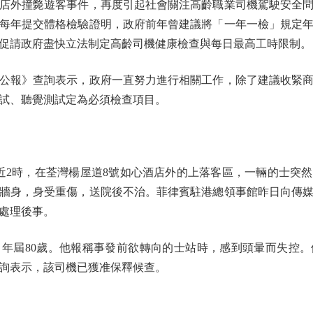
店外撞斃遊客事件，再度引起社會關注高齡職業司機駕駛安全問
須每年提交體格檢驗證明，政府前年曾建議將「一年一檢」規定年
促請政府盡快立法制定高齡司機健康檢查與每日最高工時限制。
報》查詢表示，政府一直努力進行相關工作，除了建議收緊商
試、聽覺測試定為必須檢查項目。
2時，在荃灣楊屋道8號如心酒店外的上落客區，一輛的士突然
牆身，身受重傷，送院後不治。菲律賓駐港總領事館昨日向傳
處理後事。
屆80歲。他報稱事發前欲轉向的士站時，感到頭暈而失控。
詢表示，該司機已獲准保釋候查。