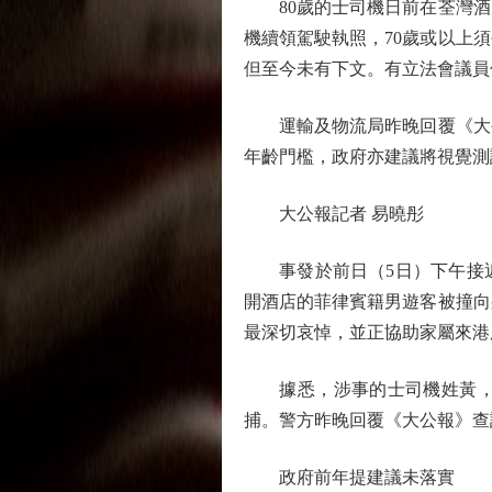
80歲的士司機日前在荃灣酒
機續領駕駛執照，70歲或以上
但至今未有下文。有立法會議員
運輸及物流局昨晚回覆《大公
年齡門檻，政府亦建議將視覺測
大公報記者 易曉彤
事發於前日（5日）下午接近
開酒店的菲律賓籍男遊客被撞向
最深切哀悼，並正協助家屬來港
據悉，涉事的士司機姓黃，年
捕。警方昨晚回覆《大公報》查
政府前年提建議未落實