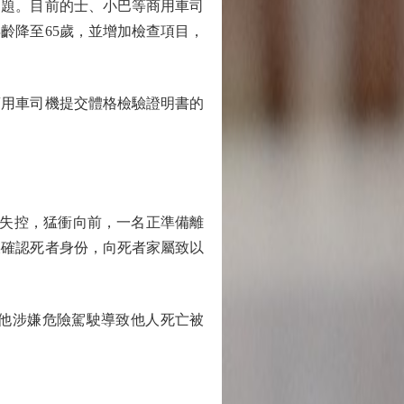
題。目前的士、小巴等商用車司
齡降至65歲，並增加檢查項目，
用車司機提交體格檢驗證明書的
失控，猛衝向前，一名正準備離
媒確認死者身份，向死者家屬致以
他涉嫌危險駕駛導致他人死亡被