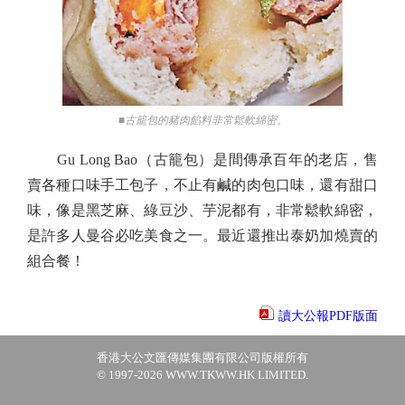
■古籠包的豬肉餡料非常鬆軟綿密。
Gu Long Bao（古籠包）是間傳承百年的老店，售
賣各種口味手工包子，不止有鹹的肉包口味，還有甜口
味，像是黑芝麻、綠豆沙、芋泥都有，非常鬆軟綿密，
是許多人曼谷必吃美食之一。最近還推出泰奶加燒賣的
組合餐！
讀大公報PDF版面
香港大公文匯傳媒集團有限公司版權所有
© 1997-2026 WWW.TKWW.HK LIMITED.