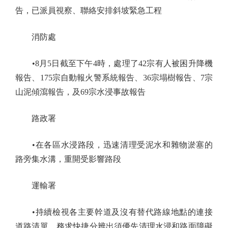
告，已派員視察、聯絡安排斜坡緊急工程
消防處
•8月5日截至下午4時，處理了42宗有人被困升降機
報告、175宗自動報火警系統報告、36宗塌樹報告、7宗
山泥傾瀉報告，及69宗水浸事故報告
路政署
•在各區水浸路段，迅速清理受泥水和雜物淤塞的
路旁集水溝，重開受影響路段
運輸署
•持續檢視各主要幹道及沒有替代路線地點的連接
道路清單，務求快捷分辨出須優先清理水浸和路面障礙