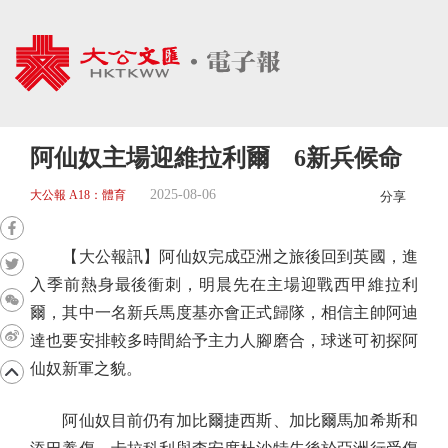
阿仙奴主場迎維拉利爾 6新兵候命
2025-08-06
大公報 A18：體育
分享
【大公報訊】阿仙奴完成亞洲之旅後回到英國，進
入季前熱身最後衝刺，明晨先在主場迎戰西甲維拉利
爾，其中一名新兵馬度基亦會正式歸隊，相信主帥阿迪
達也要安排較多時間給予主力人腳磨合，球迷可初探阿
仙奴新軍之貌。
阿仙奴目前仍有加比爾捷西斯、加比爾馬加希斯和