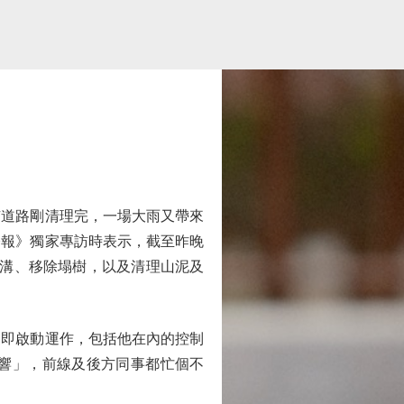
道路剛清理完，一場大雨又帶來
公報》獨家專訪時表示，截至昨晚
水溝、移除塌樹，以及清理山泥及
即啟動運作，包括他在內的控制
響」，前線及後方同事都忙個不