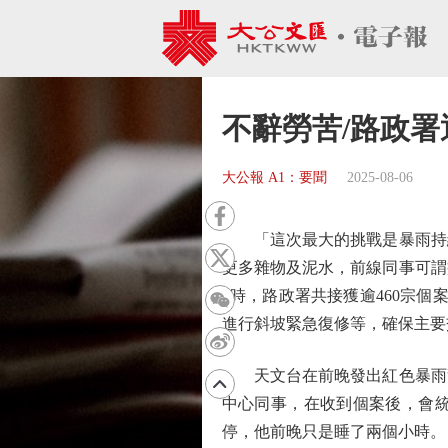
不辭勞苦/路政署
大公報 A1：要聞
2025-08-06
「這次最大的挑戰是暴雨持續
更多雜物及泥水，前線同事可謂
9時，路政署共接獲逾460宗
進行斜坡緊急復修等，確保主要
天文台在前晚發出紅色暴雨警
中心同事，在收到個案後，會
停，他前晚只是睡了兩個小時。