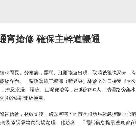
通宵搶修 確保主幹道暢通
時間長、分布廣，黑雨、紅雨接連出現，取消後很快又來，有
疲於奔命。」路政署總工程師（新界東）林啟文昨日接受《大
個案，涉及水浸、塌樹、山泥傾瀉等，出動約300人，清理路旁集
交通幹線能開放使用。
告信號，林啟文說，路政署轄下的市區和新界緊急控制中心隨
統籌及協調承建商到場處理，他形容，「電話信息提示整晚都在