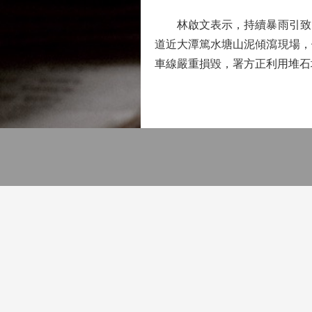
林啟文表示，持續暴雨引致的
道近大潭篤水塘山泥傾瀉現場，
車線嚴重損毀，署方正利用堆石