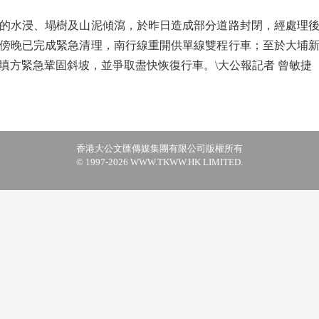
水浸、塌樹及山泥傾瀉，於昨日造成部分道路封閉，經處理後
傍晚已完成緊急清理，南行線重開供單線雙程行車；至於大埔
填方緊急鞏固斜坡，並爭取盡快恢復行車。\大公報記者 曾敏捷
香港大公文匯傳媒集團有限公司版權所有
© 1997-2026 WWW.TKWW.HK LIMITED.