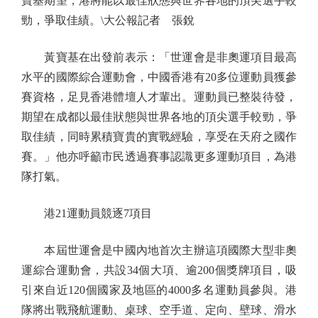
寶基期望，港將能以最佳狀態與世界各地的頂尖選手較
勁，爭取佳績。\大公報記者 張銳
黃寶基在出發前表示：「世運會是非奧運項目最高
水平的國際綜合運動會，中國香港有20多位運動員獲參
賽資格，足見香港體壇人才輩出。運動員已整裝待發，
期望在成都以最佳狀態與世界各地的頂尖選手較勁，爭
取佳績，同時累積寶貴的實戰經驗，享受在天府之國作
賽。」他亦呼籲市民透過賽事認識更多運動項目，為港
隊打氣。
港21運動員競逐7項目
本屆世運會是中國內地首次主辦這項國際大型非奧
運綜合運動會，共設34個大項、逾200個獎牌項目，吸
引來自近120個國家及地區的4000多名運動員參與。港
隊將出戰飛航運動、桌球、空手道、定向、壁球、滑水