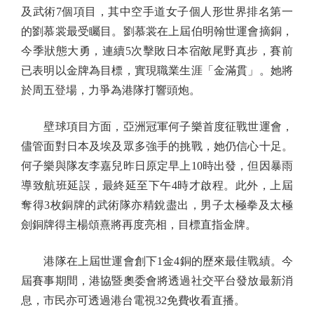
及武術7個項目，其中空手道女子個人形世界排名第一
的劉慕裳最受矚目。劉慕裳在上屆伯明翰世運會摘銅，
今季狀態大勇，連續5次擊敗日本宿敵尾野真步，賽前
已表明以金牌為目標，實現職業生涯「金滿貫」。她將
於周五登場，力爭為港隊打響頭炮。
壁球項目方面，亞洲冠軍何子樂首度征戰世運會，
儘管面對日本及埃及眾多強手的挑戰，她仍信心十足。
何子樂與隊友李嘉兒昨日原定早上10時出發，但因暴雨
導致航班延誤，最終延至下午4時才啟程。此外，上屆
奪得3枚銅牌的武術隊亦精銳盡出，男子太極拳及太極
劍銅牌得主楊頌熹將再度亮相，目標直指金牌。
港隊在上屆世運會創下1金4銅的歷來最佳戰績。今
屆賽事期間，港協暨奧委會將透過社交平台發放最新消
息，市民亦可透過港台電視32免費收看直播。