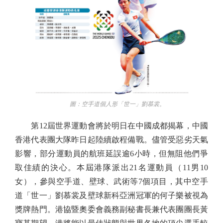
圖：空手道個人形「世一」劉慕裳。
第12屆世界運動會將於明日在中國成都揭幕，中國
香港代表團大隊昨日起陸續啟程備戰。儘管受惡劣天氣
影響，部分運動員的航班延誤逾6小時，但無阻他們爭
取佳績的決心。本屆港隊派出21名運動員（11男10
女），參與空手道、壁球、武術等7個項目，其中空手
道「世一」劉慕裳及壁球新科亞洲冠軍的何子樂被視為
獎牌熱門。港協暨奧委會義務副秘書長兼代表團團長黃