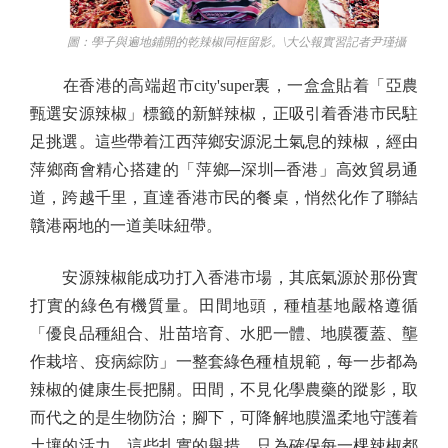
圖：學子與遍地鋪開的乾辣椒同框留影。\大公報實習記者尹瑾攝
在香港的高端超市city'super裏，一盒盒貼着「亞農
甄選安源辣椒」標籤的新鮮辣椒，正吸引着香港市民駐
足挑選。這些帶着江西萍鄉安源泥土氣息的辣椒，經由
萍鄉商會精心搭建的「萍鄉─深圳─香港」高效貿易通
道，跨越千里，直達香港市民的餐桌，悄然化作了聯結
贛港兩地的一道美味紐帶。
安源辣椒能成功打入香港市場，其底氣源於那份實
打實的綠色有機質量。田間地頭，種植基地嚴格遵循
「優良品種組合、壯苗培育、水肥一體、地膜覆蓋、壟
作栽培、疫病綜防」一整套綠色種植規範，每一步都為
辣椒的健康生長把關。田間，不見化學農藥的蹤影，取
而代之的是生物防治；腳下，可降解地膜溫柔地守護着
土壤的活力。這些扎實的舉措，只為確保每一棵辣椒都