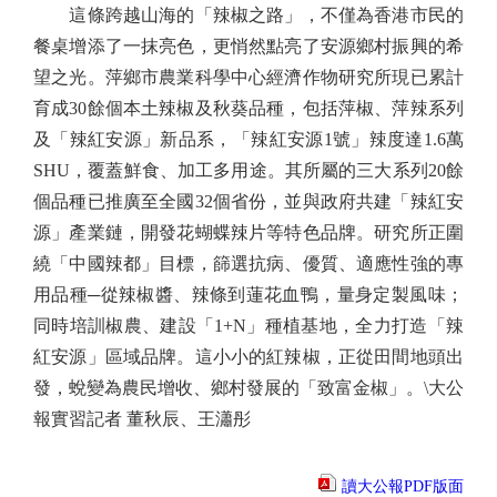
這條跨越山海的「辣椒之路」，不僅為香港市民的
餐桌增添了一抹亮色，更悄然點亮了安源鄉村振興的希
望之光。萍鄉市農業科學中心經濟作物研究所現已累計
育成30餘個本土辣椒及秋葵品種，包括萍椒、萍辣系列
及「辣紅安源」新品系，「辣紅安源1號」辣度達1.6萬
SHU，覆蓋鮮食、加工多用途。其所屬的三大系列20餘
個品種已推廣至全國32個省份，並與政府共建「辣紅安
源」產業鏈，開發花蝴蝶辣片等特色品牌。研究所正圍
繞「中國辣都」目標，篩選抗病、優質、適應性強的專
用品種─從辣椒醬、辣條到蓮花血鴨，量身定製風味；
同時培訓椒農、建設「1+N」種植基地，全力打造「辣
紅安源」區域品牌。這小小的紅辣椒，正從田間地頭出
發，蛻變為農民增收、鄉村發展的「致富金椒」。\大公
報實習記者 董秋辰、王瀟彤
讀大公報PDF版面