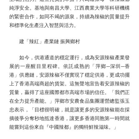
純淨安全。基地與南昌大學、江西農業大學等科研機構
的緊密合作，如同不竭的源泉，持續為辣椒的質量提升
和標準化生產注入智慧與活力。
建「辣紅」產業鏈 振興鄉村
如今，供港通道的穩定運行，成為安源辣椒產業發
展的一座醒目里程碑。依託成熟的「萍鄉─深圳─香
港」供應鏈，安源辣椒不僅實現了穩定供港，更成功擺
上了香港高端商超的貨架。這無聲地宣告着安源辣椒的
質量，贏得了這座國際都市高端市場的信任。「我們正
在全力提升產能。」萍鄉市安農食品集團運營總監張玉
忠表示，「目標很明確，就是讓更多的安源辣椒能在採
摘後爭分奪秒地抵達香港，讓更多香港同胞第一時間就
能嘗到這份來自『中國辣都』的獨特鮮辣滋味。」