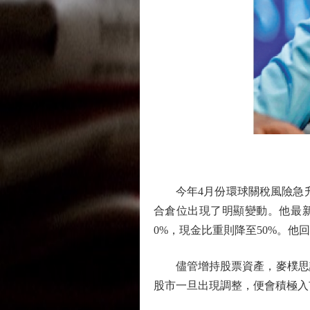
今年4月份環球關稅風險急升之
合倉位出現了明顯變動。他最
0%，現金比重則降至50%。他
儘管增持股票資產，麥樸思認
股市一旦出現調整，便會積極入