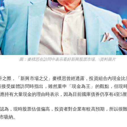
圖：麥樸思在訪問中表示看好新興股票市場。\資料圖片
際，「新興市場之父」麥樸思曾經透露，投資組合內現金比重
新接受媒體訪問時指出，雖然重申「現金為王」的觀點，但現時
回應持有大量現金的理由時表示，因為目前國庫債券仍享有4至5
為，現時股票估值偏高，投資者對企業有較高預期，所以很難
市吸納。