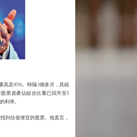
高及95%。時隔3個多月，其組
股票資產佔組合比重已回升至5
厘的利率。
找到估值便宜的股票。他直言，