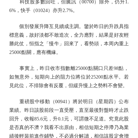
科技股多數回吐，但騰訊（00700）除外，仍升1.
6%，快手（01024）亦升2.7%。
個別發展升降互見續成主調。鑒於昨日的升跌具指
標意義，故好淡都不敢造次，全力應對，結果是好友輕
勝此仗，恒指之「慢牛」回來了，看勢頭，本周內重上
25000點關，應有機緣。
事實上，昨日收市指數離25000點關口只差98點，
如無意外，短期向上的阻力位將位於25200點水平。若
見此位，不排除會有反覆，但緩升慢上之勢料不會變。
重磅股中移動（00941）將於明日（星期四）公布
業績。昨日該股前段一直受壓，直至最後對盤時才止跌
回升，收報85.6元，升0.1元，可謂微不足道。究竟此股
是否真的不濟？我看不出原由，相信短期之停滯乃為業
績後輕裝前進作鋪墊，不必過分解讀，相信該股定會增