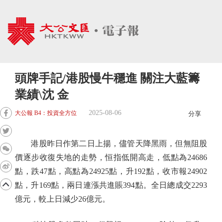
頭牌手記/港股慢牛穩進 關注大藍籌
業績\沈 金
2025-08-06
大公報 B4：投資全方位
分享
港股昨日作第二日上揚，儘管天降黑雨，但無阻股
價逐步收復失地的走勢，恒指低開高走，低點為24686
點，跌47點，高點為24925點，升192點，收市報24902
點，升169點，兩日連漲共進賬394點。全日總成交2293
億元，較上日減少26億元。