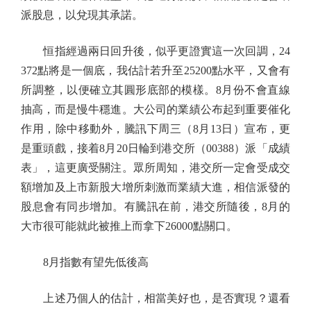
派股息，以兌現其承諾。
恒指經過兩日回升後，似乎更證實這一次回調，24
372點將是一個底，我估計若升至25200點水平，又會有
所調整，以便確立其圓形底部的模樣。8月份不會直線
抽高，而是慢牛穩進。大公司的業績公布起到重要催化
作用，除中移動外，騰訊下周三（8月13日）宣布，更
是重頭戲，接着8月20日輪到港交所（00388）派「成績
表」，這更廣受關注。眾所周知，港交所一定會受成交
額增加及上市新股大增所刺激而業績大進，相信派發的
股息會有同步增加。有騰訊在前，港交所隨後，8月的
大市很可能就此被推上而拿下26000點關口。
8月指數有望先低後高
上述乃個人的估計，相當美好也，是否實現？還看