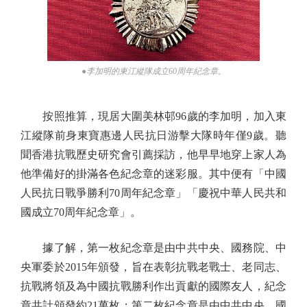
●李加明的東江縱隊成立60周年紀念章。
按照推算，現居大圍美林邨96歲的李加明，加入東
江縱隊前身東寶惠邊人民抗日游擊大隊時年僅9歲。聽
聞香港抗戰歷史研究會引薦採訪，他早早地穿上家人為
他準備好的掛滿各色紀念章的迷彩服。其中便有「中國
人民抗日戰爭勝利70周年紀念章」「慶祝中華人民共和
國成立70周年紀念章」。
據了解，第一枚紀念章是由中共中央、國務院、中
央軍委於2015年頒發，旨在表彰抗戰老戰士、老同志、
抗戰將領及為中國抗戰勝利作出貢獻的國際友人，紀念
章共計頒發約21萬枚；第二枚紀念章是由中共中央、國