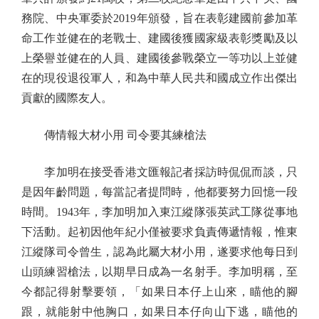
務院、中央軍委於2019年頒發，旨在表彰建國前參加革
命工作並健在的老戰士、建國後獲國家級表彰獎勵及以
上榮譽並健在的人員、建國後參戰榮立一等功以上並健
在的現役退役軍人，和為中華人民共和國成立作出傑出
貢獻的國際友人。
傳情報大材小用 司令要其練槍法
李加明在接受香港文匯報記者採訪時侃侃而談，只
是因年齡問題，每當記者提問時，他都要努力回憶一段
時間。1943年，李加明加入東江縱隊張英武工隊從事地
下活動。起初因他年紀小僅被要求負責傳遞情報，惟東
江縱隊司令曾生，認為此屬大材小用，遂要求他每日到
山頭練習槍法，以期早日成為一名射手。李加明稱，至
今都記得射擊要領，「如果日本仔上山來，瞄他的腳
跟，就能射中他胸口，如果日本仔向山下逃，瞄他的