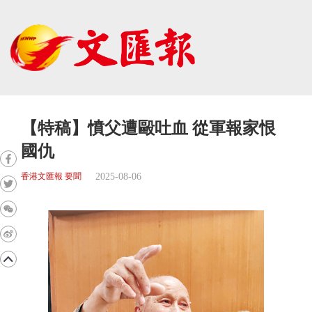
【特稿】憤父遭毆吐血 從軍報家恨
國仇
2025-08-06
香港文匯報 要聞