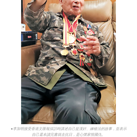
●李加明接受香港文匯報採訪時講述自己捉漢奸、練槍法的故事，並表示
自己還未讀完書就去抗日，是心懷家恨國仇。