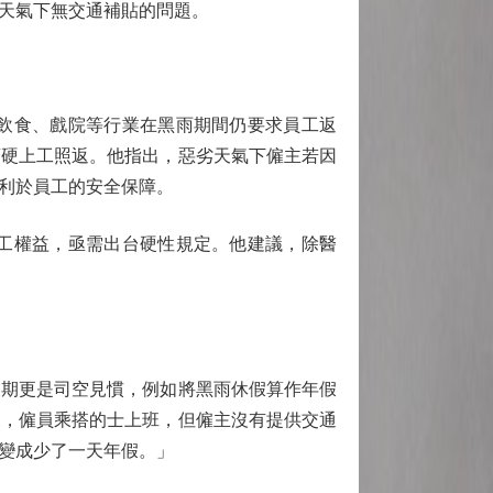
天氣下無交通補貼的問題。
飲食、戲院等行業在黑雨期間仍要求員工返
頂硬上工照返。他指出，惡劣天氣下僱主若因
利於員工的安全保障。
工權益，亟需出台硬性規定。他建議，除醫
期更是司空見慣，例如將黑雨休假算作年假
況，僱員乘搭的士上班，但僱主沒有提供交通
變成少了一天年假。」