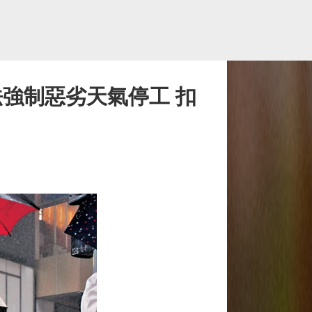
強制惡劣天氣停工 扣