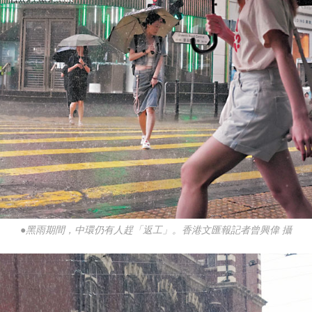
●黑雨期間，中環仍有人趕「返工」。香港文匯報記者曾興偉 攝