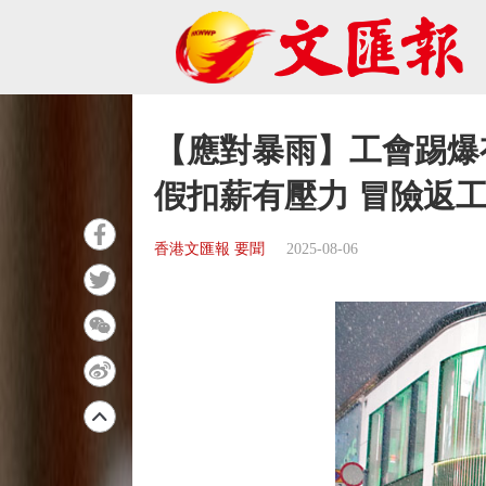
【應對暴雨】工會踢爆
假扣薪有壓力 冒險返
香港文匯報 要聞
2025-08-06