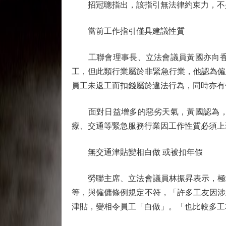
招冠聰指出，該指引無法律約束力，不少
當前工作指引僅具建議性質
工聯會理事長、立法會議員黃國亦向香港
工，但此類行業屬於非緊急行業，他認為僱
員工未返工而扣錢屬於違法行為，同時亦有
面對日益增多的惡劣天氣，黃國認為，目
療、交通等緊急服務行業因工作性質必須上
無交通津貼變相白做 或被扣年假
勞聯主席、立法會議員林振昇表示，極端
等，與僱傭條例規定不符，「許多工友因涉
津貼，變相令員工「白做」。「也比較多工