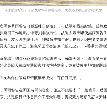
●運送食材的工友企暴雨中等候過馬路。香港文匯報記者曾興偉 攝
次黑色暴雨警告（截至昨日傍晚），打破單年最高紀錄。雖然政
員返回工作地點，惟守則非強制性，故過去幾天即使黑雨警告
日有工友反映無法上班，卻被僱主扣年假，也有人因交通受阻
惡劣天氣下停工，避免勞工權益淪為「紙老虎」。 ●香港文匯報
業職工總會權益總幹事招冠聰表示，極端天氣下，飲食業一直
分僱員因天氣或交通因素無法準時到崗，亦會被僱主剋扣假期或
友為保住飯碗都習慣無奈接受，冇任何選擇。」
黑雨警告在開工時間前發出，僱主不應要求「一般僱員」返回
假、法定假日或休息日亦不應受影響，勞資雙方應預先訂立安排