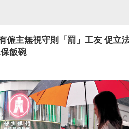
有僱主無視守則「罰」工友 促立法
工保飯碗