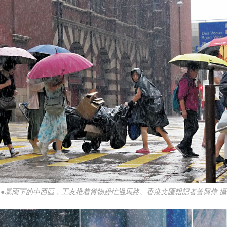
●暴雨下的中西區，工友推着貨物趕忙過馬路。香港文匯報記者曾興偉 攝