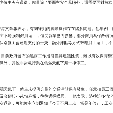
僱主沒有遵從，僱員除了要面對安全風險外，還需要面對極端
文匯報表示，有關守則的實際操作存在諸多問題。他舉例，
主不應強制僱員返工，但受就業壓力影響，部分僱員為保飯碗
個別僱主會通過支付的士費、額外津貼等方式鼓勵員工返工，不
前政府發布的黑雨工作指引僅具建議性質，難以有效保障勞
班外，其他非緊急行業在惡劣天氣下應一律停工。
天氣下，僱主未提供充足的交通津貼偶有發生，任意扣員工假
及金額較小或怕麻煩，往往選擇啞忍。」他表示，過往許多情
友遇到，可能僱主立刻通知『今天不用上班、當是年假』，工友