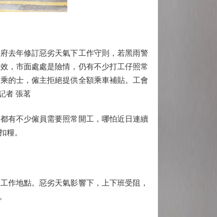
府去年修訂惡劣天氣下工作守則，若黑雨警
生效，市面處處是險情，仍有不少打工仔照常
改乘的士，僱主拒絕提供全額乘車補貼。工會
記者 張茗
都有不少僱員需要照常開工，哪怕近日連續
扣糧。
工作地點。惡劣天氣影響下，上下班受阻，
。