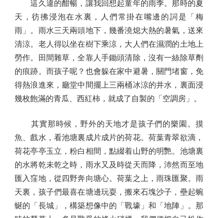
這久違的酣暢，讓我回想起童年的雨季。那時的夏
天，彷彿浸泡在水裏，人們常掛在嘴邊的詞是「梅
雨」。雨水三天兩頭地下，幾番澆熄大熱的暑氣，送來
清涼。老人得以坐在樹下乘涼，大人們在濕潤的土地上
勞作。田間雜草，全靠人手鋤頭清除，沒有一絲除草劑
的痕跡。而孩子呢？也會躲在家中避暑，關門堵窗，免
得熱浪進來，廳堂中間擺上三兩桶冰涼的井水，裏面浸
幾枚飽滿的青瓜、西紅柿，就成了自製的「空調房」。
其實那時候，野外的天地才是孩子們的樂園。摸
魚、戲水，看池塘裏成片成片的荷花。荷葉青翠欲滴，
荷花亭亭玉立，粉白相間，點綴着山野的明艷。池塘裏
的水將乾未乾之時，雨水又及時從天而降，沛然而至地
匯入窪地，從四野奔向塘心。荷葉之上，雨珠匯聚。雨
天裏，孩子們最喜在塘邊玩耍，搬來石塊沙子，壘起蜿
蜒的「長城」，構築想像中的「戰壕」和「地陣」。那