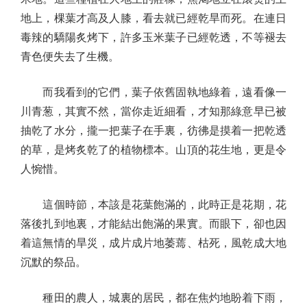
地上，棵葉才高及人膝，看去就已經乾旱而死。在連日
毒辣的驕陽炙烤下，許多玉米葉子已經乾透，不等褪去
青色便失去了生機。
而我看到的它們，葉子依舊固執地綠着，遠看像一
川青葱，其實不然，當你走近細看，才知那綠意早已被
抽乾了水分，攏一把葉子在手裏，彷彿是摸着一把乾透
的草，是烤炙乾了的植物標本。山頂的花生地，更是令
人惋惜。
這個時節，本該是花葉飽滿的，此時正是花期，花
落後扎到地裏，才能結出飽滿的果實。而眼下，卻也因
着這無情的旱災，成片成片地萎蔫、枯死，風乾成大地
沉默的祭品。
種田的農人，城裏的居民，都在焦灼地盼着下雨，