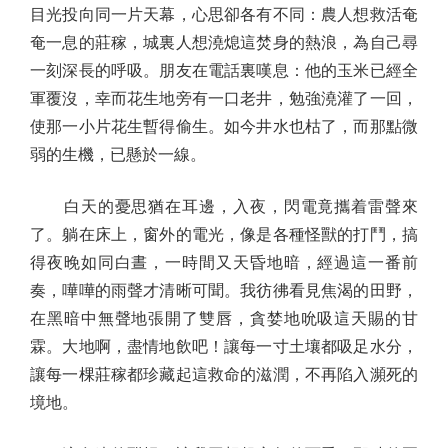
目光投向同一片天幕，心思卻各有不同：農人想救活奄
奄一息的莊稼，城裏人想澆熄這焚身的熱浪，為自己尋
一刻深長的呼吸。朋友在電話裏嘆息：他的玉米已經全
軍覆沒，幸而花生地旁有一口老井，勉強澆灌了一回，
使那一小片花生暫得偷生。如今井水也枯了，而那點微
弱的生機，已懸於一線。
白天的憂思猶在耳邊，入夜，閃電竟攜着雷聲來
了。躺在床上，窗外的電光，像是各種怪獸的打鬥，搞
得夜晚如同白晝，一時間又天昏地暗，經過這一番前
奏，嘩嘩的雨聲才清晰可聞。我彷彿看見焦渴的田野，
在黑暗中無聲地張開了雙唇，貪婪地吮吸這天賜的甘
霖。大地啊，盡情地飲吧！讓每一寸土壤都吸足水分，
讓每一棵莊稼都珍藏起這救命的滋潤，不再陷入瀕死的
境地。