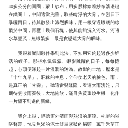
40多公分的圓圈，蒙上紗布，用多股棉線將紗布溜邊縫
在鐵圈上，中間適當兜垂，取些啃淨的大骨，在烈日下
暴曬兩日，待其散發出濃烈腥味，用一根穿過蝦網的線
繫於中間，再壓上幾個石塊，使其能夠沉入河水。河邊
水草豐茂，魚蝦繁多，最是貪戀這大骨的腥味。
我跟着鄉間夥伴學到此法，不知用它釣起過多少鮮
活的蝦子。那些水氣氤氳、蝦影跳躍的日子，每每憶
起，心頭便漾起一片溫潤的漣漪。故鄉的土地，歷來是
「十年九旱」。莊稼的生息，全仰仗老天的臉色。雨，
是真正的「甘霖」。聽這雷聲隆隆，看這大雨滂沱，只
期待雲收雨霽後，大地飽飲，滿目焦黃重煥生機，化作
一片望不到邊的新綠。
我合上眼，靜聽窗外清雨與熱浪的廝殺。枕畔的啪
嗒聲裏，恍見焦渴的泥土舒展緊皺的眉頭，萬千禾苗正