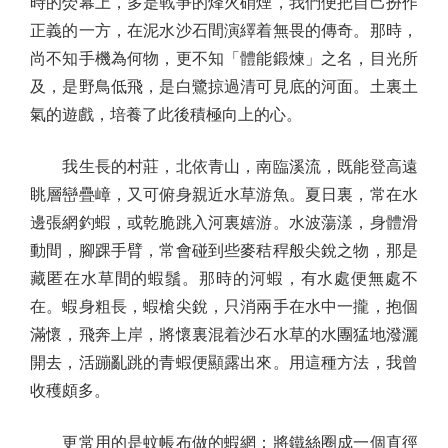
時的熒幕上，多是戰爭的烽火硝煙，我們便把自己扮作
正義的一方，在泥水沙石間演繹着無畏的傳奇。那時，
尚不知手機為何物，更不知「體能鍛煉」之名，目光所
及，是野鳥低飛，是白鷺掠過清可見底的河面。土裏土
氣的遊戲，培養了此後積極向上的心。
我生長的村莊，北依青山，南臨溪流，既能登高遠
眺層巒疊嶂，又可俯身親近水草游魚。夏日裏，常在水
邊張網釣蝦，或乾脆跳入河裏嬉游。水波蕩漾，身體滑
動間，腳踝手臂，常會碰到些麥秸稈般尖銳之物，那是
藏匿在水草間的蝦鬚。那時的河蝦，有水處便無處不
在。蝦身粗長，蝦槍尖銳，只消兩手在水中一攏，抱個
滿懷，飛奔上岸，將懷裏混着沙石水草的水團猛地潑灑
開去，活蹦亂跳的青蝦便顯露出來。用這種方法，我曾
收穫頗多。
更常用的是蚊帳布做的蝦網：將鐵絲圈成一個直徑