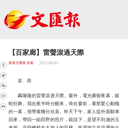
【百家廊】雷聲滾過天際
2025-08-05
香港文匯報 采風
若 荷
轟隆隆的雷聲滾過天際。窗外，電光撕裂夜幕，銀
蛇狂舞。我在夜半時分醒來，倚在窗前，看那驚心動魄
的一幕，很帶着幾分欣喜。昨天下午，家人從外面騎車
回來，帶回一組田野的照片，鏡頭下，是望不到邊的玉
米地。這些種植在大地上的莊稼，焦渴地立在滾燙的土