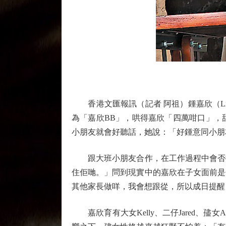
香港文匯報訊（記者 阿祖）鍾嘉欣（Li
為「嘉欣BB」，哄得嘉欣「四萬咁口」，
小朋友就會好聽話，她說：「好鍾意同小朋
跟大班小朋友合作，在工作過程中會否掛
住佢哋。」問到現實中的嘉欣在子女面前是
其他家長做咩，我會想跟從，所以成日提醒
嘉欣育有大女Kelly、二仔Jared、孻