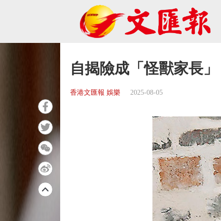
自揭險成「怪獸家長」
香港文匯報 娛樂
2025-08-05