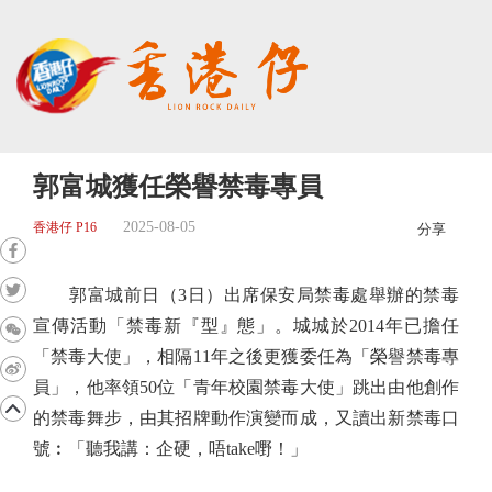
郭富城獲任榮譽禁毒專員
2025-08-05
香港仔 P16
分享
郭富城前日（3日）出席保安局禁毒處舉辦的禁毒
宣傳活動「禁毒新『型』態」。城城於2014年已擔任
「禁毒大使」，相隔11年之後更獲委任為「榮譽禁毒專
員」，他率領50位「青年校園禁毒大使」跳出由他創作
的禁毒舞步，由其招牌動作演變而成，又讀出新禁毒口
號︰「聽我講：企硬，唔take嘢！」