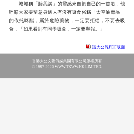
城城稱「聽我講」的靈感來自於自己的一首歌，他
呼籲大家要留意身邊人有沒有吸食俗稱「太空油毒品」
的依托咪酯，屬於危險藥物，一定要拒絕，不要去吸
食，「如果看到有同學吸食，一定要舉報。」
讀大公報PDF版面
香港大公文匯傳媒集團有限公司版權所有
© 1997-2026 WWW.TKWW.HK LIMITED.