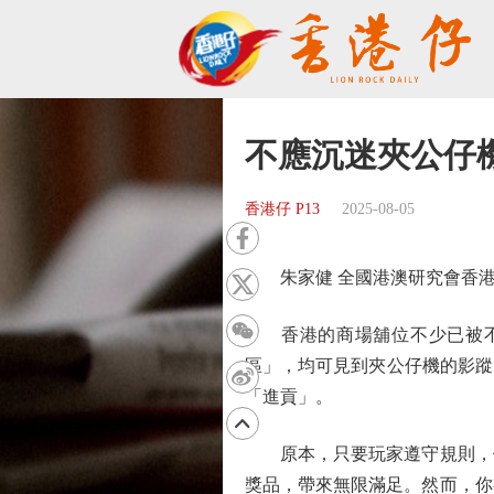
不應沉迷夾公仔
香港仔 P13
2025-08-05
朱家健 全國港澳研究會香港
香港的商場舖位不少已被不同
區」，均可見到夾公仔機的影蹤
「進貢」。
原本，只要玩家遵守規則，例
獎品，帶來無限滿足。然而，你