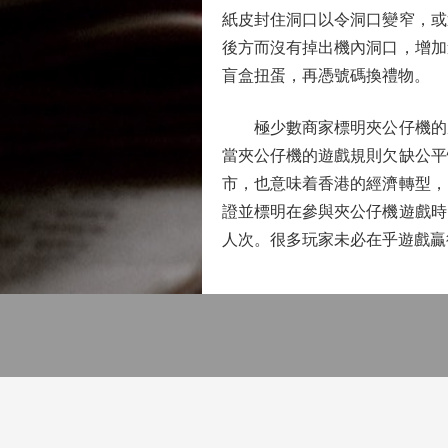
紙皮封住洞口以令洞口變窄，或
後方而沒有掉出機內洞口，增加
盲盒扭蛋，再憑號碼換禮物。
極少數商家標明夾公仔機的成
當夾公仔機的遊戲規則欠缺公平
市，也意味着香港的經濟轉型，
證並標明在參與夾公仔機遊戲時
人次。很多玩家未必在乎遊戲贏