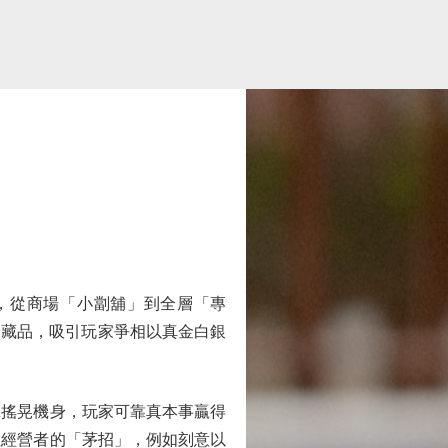
，從商場「小劏舖」到全層「專
珍藏品，吸引玩家爭相以真金白銀
搖晃機身，玩家可靠真本事贏得
敵經營者的「茅招」，例如刻意以