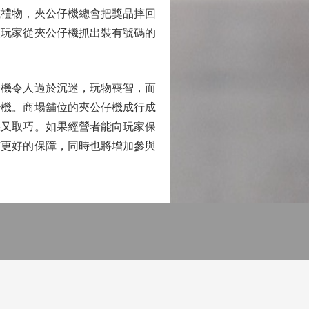
或禮物，夾公仔機總會把獎品摔回
讓玩家從夾公仔機抓出裝有號碼的
機令人過於沉迷，玩物喪智，而
鈔機。商場舖位的夾公仔機成行成
機又取巧。如果經營者能向玩家保
有更好的保障，同時也將增加參與