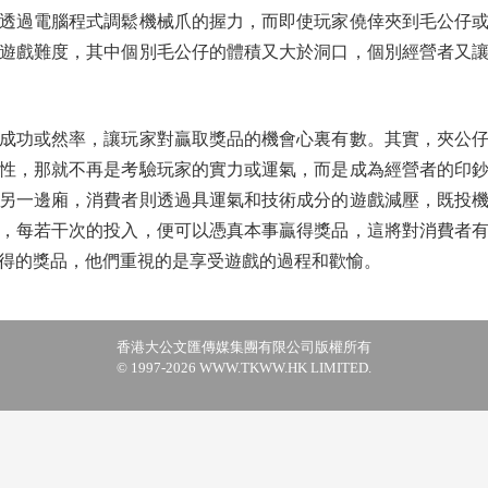
透過電腦程式調鬆機械爪的握力，而即使玩家僥倖夾到毛公仔
遊戲難度，其中個別毛公仔的體積又大於洞口，個別經營者又
功或然率，讓玩家對贏取獎品的機會心裏有數。其實，夾公仔
性，那就不再是考驗玩家的實力或運氣，而是成為經營者的印
另一邊廂，消費者則透過具運氣和技術成分的遊戲減壓，既投
，每若干次的投入，便可以憑真本事贏得獎品，這將對消費者
得的獎品，他們重視的是享受遊戲的過程和歡愉。
香港大公文匯傳媒集團有限公司版權所有
© 1997-2026 WWW.TKWW.HK LIMITED.