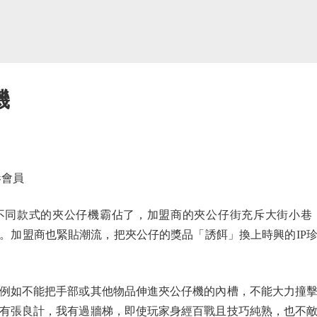
機
會員
款式的夾公仔機霸佔了，加盟商的夾公仔街充斥大街小巷
。加盟商也緊貼潮流，把夾公仔的獎品「誘餌」換上時興的IP
如不能把手部或其他物品伸進夾公仔機的內槽，不能大力撞擊
有張良計，我有過牆梯，即使玩家身經百戰且技巧純熟，也不