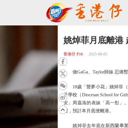
姚焯菲月底離港
香港仔 P16
2025-08-05
做GaGa、Taylor師妹 忍痛
18歲「聲夢小花」姚焯菲（Chant
子學校（Diocesan Scho
安」周嘉洛的表妹「高一彤」。昨日
程，預計本月底便離港。
姚焯菲去年底在新西蘭畢業返港