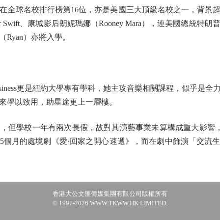
約大學在全球名校排行榜第16位，亦是美國三大頂級名校之一，背
or Swift、康城影后朗妮瑪娜（Rooney Mara），連美國總統特朗普的1
Ryan）亦將入學。
c Business更是紐約大學專有學科，她主攻音樂相關課程，似乎
來學以致用，助星途更上一層樓。
校園，但學校一年有兩次長假，故對其演藝事業未算構成重大影響
5個月的處境劇《愛·回家之開心速遞》，而在劇中飾演「交流
香港大公文匯傳媒集團有限公司版權所有
© 1997-2026 WWW.TKWW.HK LIMITED.