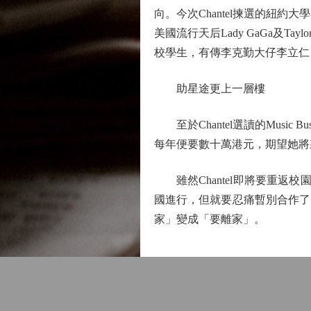
向。今次Chantel揀選的紐
美國流行天后Lady GaGa及Tayl
校學生，有傳李克勤大仔李立仁（
助星途更上一層樓
至於Chantel選讀的Musi
每年便要數十萬港元，期望她將
雖然Chantel即將要重返
國進行，但就要忍痛暫別合作了
家」變成「要離家」。