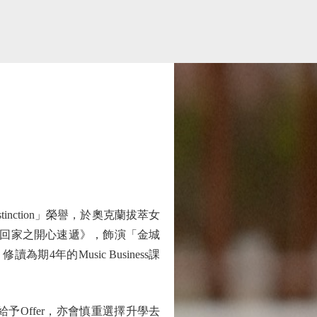
tinction」榮譽，於奧克蘭拔萃女
劇《愛·回家之開心速遞》，飾演「金城
年的Music Business課
Offer，亦會慎重選擇升學去