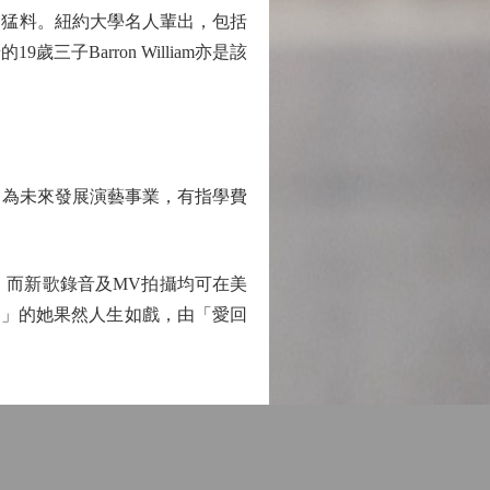
景超猛料。紐約大學名人輩出，包括
9歲三子Barron William亦是該
是全力為未來發展演藝事業，有指學費
，而新歌錄音及MV拍攝均可在美
生」的她果然人生如戲，由「愛回