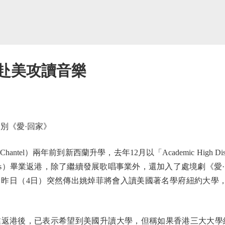
 赴美攻讀音樂
暫別《愛·回家》
el）兩年前到新西蘭升學，去年12月以「Academic High Dis
ol for Girls）畢業返港，除了繼續發展歌唱事業外，還加入了處境
（4日）突然傳出姚焯菲將會入讀美國著名學府紐約大學，修讀為期4
後，已表示希望到美國升讀大學，但稱如果香港三大大學給予