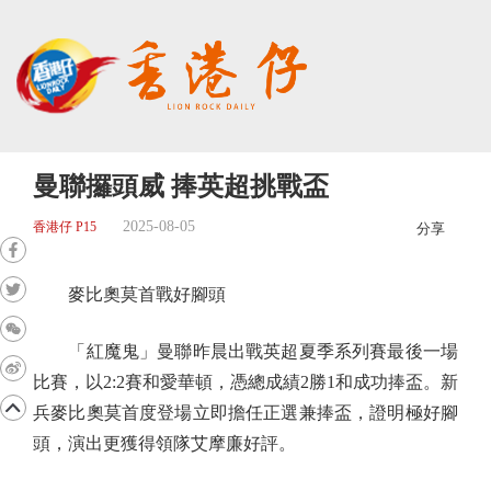
曼聯攞頭威 捧英超挑戰盃
2025-08-05
香港仔 P15
分享
麥比奧莫首戰好腳頭
「紅魔鬼」曼聯昨晨出戰英超夏季系列賽最後一場
比賽，以2:2賽和愛華頓，憑總成績2勝1和成功捧盃。新
兵麥比奧莫首度登場立即擔任正選兼捧盃，證明極好腳
頭，演出更獲得領隊艾摩廉好評。