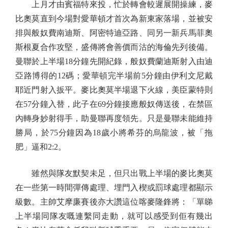
上月才由賓福特來投，忙於轉會較遲展開操練，麥
比奧莫直到今場對愛華頓才首次為新東家落場，並被安
排與般奴費南迪斯、阿密特迪亞路、同另一新兵馬菲奧
斯根夏合作攻堅，盛傳將會善價而沽的海倫先列後備。
曼聯於上半場18分鐘先開紀錄，般奴費蘭迪斯射入由迪
亞路博得的12碼；愛華頓完半場前5分鐘由伊利文尼戴
耶近門射入扳平。麥比奧莫半場退下火線，美臣蒙特則
在57分鐘入替，此子在69分鐘接應般奴傳送後，在禁區
內轉身妙射得手，助曼聯再度領先。只是曼聯未能維持
勝局，於75分鐘因為18歲小將希芬的烏龍波，被「拖
肥」逼和2:2。
雖然與隊友默契未足，但只出戰上半場的麥比奧莫
在一些第一時間彈傳處理、埋門入楔或罰球處理都顯示
級數。主帥艾摩廉賽後亦大讚這位喀麥隆鋒將：「單睇
上半場同隊友嘅連繫同走動，就可以感受到佢有幾出