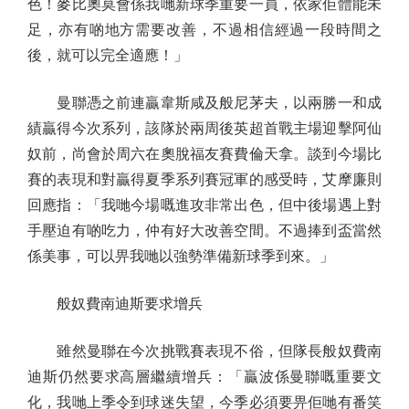
色！麥比奧莫會係我哋新球季重要一員，依家佢體能未
足，亦有啲地方需要改善，不過相信經過一段時間之
後，就可以完全適應！」
曼聯憑之前連贏韋斯咸及般尼茅夫，以兩勝一和成
績贏得今次系列，該隊於兩周後英超首戰主場迎擊阿仙
奴前，尚會於周六在奧脫福友賽費倫天拿。談到今場比
賽的表現和對贏得夏季系列賽冠軍的感受時，艾摩廉則
回應指：「我哋今場嘅進攻非常出色，但中後場遇上對
手壓迫有啲吃力，仲有好大改善空間。不過捧到盃當然
係美事，可以畀我哋以強勢準備新球季到來。」
般奴費南迪斯要求增兵
雖然曼聯在今次挑戰賽表現不俗，但隊長般奴費南
迪斯仍然要求高層繼續增兵：「贏波係曼聯嘅重要文
化，我哋上季令到球迷失望，今季必須要畀佢哋有番笑