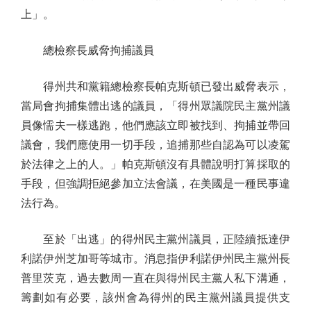
上」。
總檢察長威脅拘捕議員
得州共和黨籍總檢察長帕克斯頓已發出威脅表示，
當局會拘捕集體出逃的議員，「得州眾議院民主黨州議
員像懦夫一樣逃跑，他們應該立即被找到、拘捕並帶回
議會，我們應使用一切手段，追捕那些自認為可以凌駕
於法律之上的人。」帕克斯頓沒有具體說明打算採取的
手段，但強調拒絕參加立法會議，在美國是一種民事違
法行為。
至於「出逃」的得州民主黨州議員，正陸續抵達伊
利諾伊州芝加哥等城市。消息指伊利諾伊州民主黨州長
普里茨克，過去數周一直在與得州民主黨人私下溝通，
籌劃如有必要，該州會為得州的民主黨州議員提供支