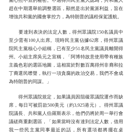
黨心照不宣的秘密。不過得州民主黨人認為，共和黨人
趕在中期選舉前調整選區，顯然是出於黨派利益，旨在
增強共和黨的國會掌控力，為特朗普的議程保駕護航。
要達到表決的法定人數，得州眾議院150名議員中
至少需有100人出席。現時民主黨佔據62席，得州眾議
院民主黨核心小組稱，已有至少51名民主黨議員離開得
州。小組主席吳元之宣稱，「阿博特故意使用帶有種族
主義色彩的選區地圖，這相當於對數百萬得州非裔和拉
丁裔選民噤聲，執行一項貪腐的政治交易，我們不會成
為特朗普的同謀。」
得州眾議院規定，如果議員因阻礙眾議院運作而缺
席，每日可被罰款500美元（約3,925港元）。得州眾議
院議長、共和黨人伯羅斯表示，他們仍將於周一舉行會
議磋商重劃選區，「如果當時沒有達到法定人數，借用
我一些民主黨同事最近的話，所有選項都將擺在桌