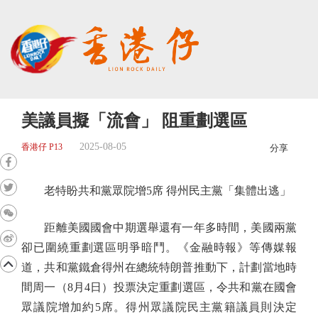
美議員擬「流會」 阻重劃選區
2025-08-05
香港仔 P13
分享
老特盼共和黨眾院增5席 得州民主黨「集體出逃」
距離美國國會中期選舉還有一年多時間，美國兩黨
卻已圍繞重劃選區明爭暗鬥。《金融時報》等傳媒報
道，共和黨鐵倉得州在總統特朗普推動下，計劃當地時
間周一（8月4日）投票決定重劃選區，令共和黨在國會
眾議院增加約5席。得州眾議院民主黨籍議員則決定