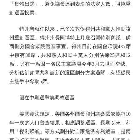
「集體出逃」，避免議會達到表決的法定人數，阻撓重
劃選區投票。
特朗普就任以來，已多次敦促得州共和黨人推動該
州重劃選區。得州州長阿博特上月底召開特別會議，磋
商劃分國會眾院選區事宜。得州目前在國會眾院435席
中擁有38席，共和黨人和民主黨人分別佔據25席和12
席，另有一席因一名民主黨議員今年3月去世而空缺。
分析估計如果共和黨新的選區劃分方案過關，有望從民
主黨手中奪取5席。
圖在中期選舉前調整選區
美國憲法規定，美國各州國會和州議會需依據每10
年一次的人口普查結果，相應調整選區。長期以來，利
用「傑利蠑螈」等方式劃分對自家黨派有利選區，是兩