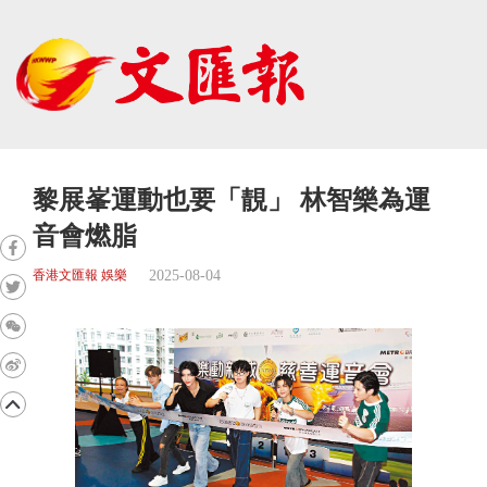
黎展峯運動也要「靚」 林智樂為運
音會燃脂
2025-08-04
香港文匯報 娛樂