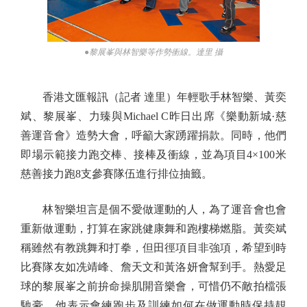
●黎展峯與林智樂等作勢衝線。達里 攝
香港文匯報訊（記者 達里）年輕歌手林智樂、黃奕
斌、黎展峯、力臻與Michael C昨日出席《樂動新城·慈
善運音會》造勢大會，呼籲大家踴躍捐款。同時，他們
即場示範接力跑交棒、接棒及衝線，並為項目4×100米
慈善接力跑8支參賽隊伍進行排位抽籤。
林智樂坦言是個不愛做運動的人，為了運音會也會
重新做運動，打算在家跳健康舞和跑樓梯燃脂。黃奕斌
稱雖然有教跳舞和打拳，但田徑項目非強項，希望到時
比賽隊友如冼靖峰、詹天文和黃洛妍會幫到手。熱愛足
球的黎展峯之前拚命操肌開音樂會，可惜仍不敵拍檔張
馳豪，他表示會練跑步及訓練如何在做運動時保持靚