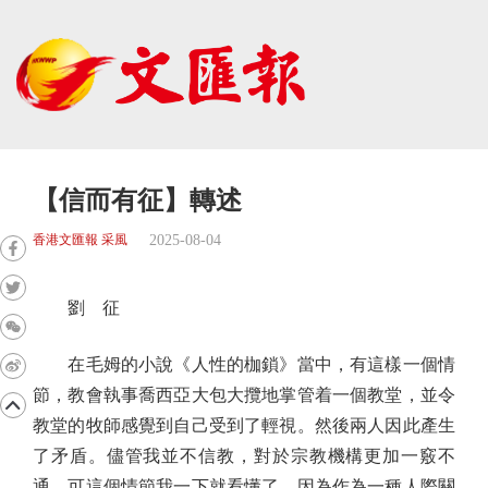
【信而有征】轉述
2025-08-04
香港文匯報 采風
劉 征
在毛姆的小說《人性的枷鎖》當中，有這樣一個情
節，教會執事喬西亞大包大攬地掌管着一個教堂，並令
教堂的牧師感覺到自己受到了輕視。然後兩人因此產生
了矛盾。儘管我並不信教，對於宗教機構更加一竅不
通，可這個情節我一下就看懂了。因為作為一種人際關