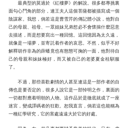
最典型的莫過於《紅樓夢》的解說。很多都專挑裏
面勾心鬥角的部分，連王夫人這個菩薩都被描寫成一個
陰謀家。我想，倘若這是曹雪芹的傳記體小說，他對自
己的母親、祖母、一眾姐妹兄弟想必不會懷揣什麼惡意
去描述，而是想要寫出一種回憶。這回憶因為太久遠，
就像是一場夢，並寄託着作者的哀思。不然，似乎不好
解釋胡作非為的薛蟠竟也有憨態可掬的一面，他對待自
己的母親和妹妹極好，而又被自己的老婆夏金桂馴服
了。
不過，那些喜歡劇情的人甚至連這是一部作者的自
傳也是要否定的，很多人說它是一部悼明之作，裏面的
一切都對應着明朝的人物。這作品於是徹底就成了一座
迷宮，變成譯碼者的狂歡。恕我直言，倘若這也能稱為
一種紅學研究，它的害處遠遠大於它的好處。