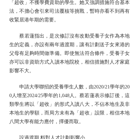
「超收」不獲學費資助的學生。她又強調措施符合基本
法，不擔心會引來司法覆核等挑戰，暫時亦看不到再有
收緊居港年期的需要。
蔡若蓮指出，是次修訂沒有改動受養子女作為本地
生的定義，亦設有兩年過渡期，讓有計劃送子女來港的
父母有足夠時間做準備。即使無法符合條件，受養子女
亦可以非資助方式入讀本地院校，相信措施對人才家庭
影響不大。
申請大學聯招的受養學生人數，由2020/21學年的20
0人增至2024/25學年的1,048人。蔡若蓮表示修訂後，這
類學生將以「超收」的形式入讀八大，不佔本地生及非
本地生的學額，而局方未有為「超收」設限，相信本地
八間大學有能力應付，擇優而取。
設過渡期 料對人才計劃影響小