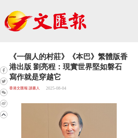
《一個人的村莊》《本巴》繁體版香
港出版 劉亮程：現實世界堅如磐石
寫作就是穿越它
2025-08-04
香港文匯報 讀書人