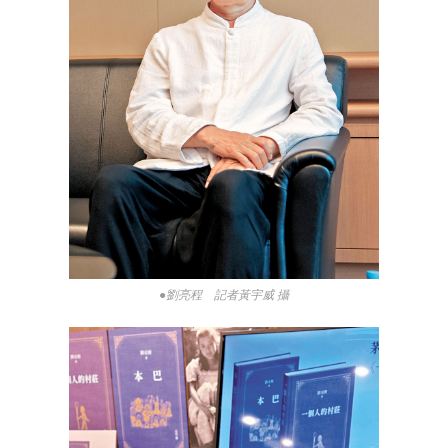
●劉亮程 記者黃宇威 攝