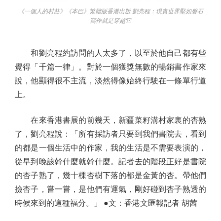
《一個人的村莊》《本巴》繁體版香港出版 劉亮程：現實世界堅如磐石
寫作就是穿越它
和劉亮程約訪問的人太多了，以至於他自己都有些
覺得「千篇一律」。對於一個獲獎無數的暢銷書作家來
說，他顯得很不主流，淡然得像始終行駛在一條單行道
上。
在來香港書展的前幾天，新疆菜籽溝村家裏的杏熟
了，劉亮程說：「所有採訪者只要到我們書院去，看到
的都是一個生活中的作家，我的生活是不需要表演的，
從早到晚該幹什麼就幹什麼。記者去的階段正好是書院
的杏子熟了，幾十棵杏樹下落的都是金黃的杏。帶他們
撿杏子，嘗一嘗，是他們有運氣，剛好碰到杏子熟透的
時候來到的這種福分。」 ●文：香港文匯報記者 胡茜