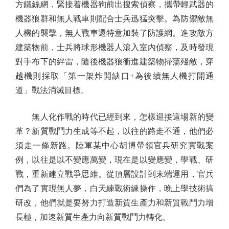
方鐵絲網，緊接着機器狗前出搜索偵察，攜帶輕武器的
機器狼群和無人戰車則配合士兵迅猛突擊。為防禦敵無
人機的襲擊，無人戰車還特意加裝了防護網。進攻敵方
建築物前，士兵將球形機器人滾入室內偵察，及時發現
對手布下的絆雷，隨後機器狼衝進建築物掃蕩殘敵，穿
越機則採取「第一架炸開缺口+為後續無人機打開通
道」戰法消滅目標。
無人化作戰的時代已經到來，怎樣迎接這場新的變
革？新質戰鬥力生成等不起，以往的路走不通，他們必
須走一條新路。陸軍某中心胡博帶領官兵研究實戰案
例，以往是以不變應萬變，現在是以變應變，學戰、研
戰，重新建立戰爭思維。從頂層設計到末端運用，官兵
們為了實現無人夢，白天練戰術練操作，晚上學技術搞
研改，他們就是要努力打造新質生產力和新質戰鬥力增
長極，加速新質生產力向新質戰鬥力轉化。