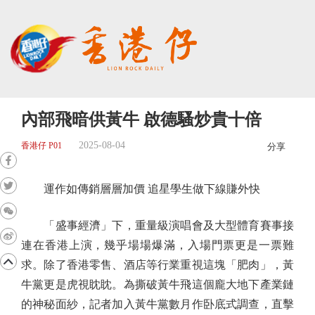
內部飛暗供黃牛 啟德騷炒貴十倍
2025-08-04
香港仔 P01
分享
運作如傳銷層層加價 追星學生做下線賺外快
「盛事經濟」下，重量級演唱會及大型體育賽事接
連在香港上演，幾乎場場爆滿，入場門票更是一票難
求。除了香港零售、酒店等行業重視這塊「肥肉」，黃
牛黨更是虎視眈眈。為撕破黃牛飛這個龐大地下產業鏈
的神秘面紗，記者加入黃牛黨數月作卧底式調查，直擊