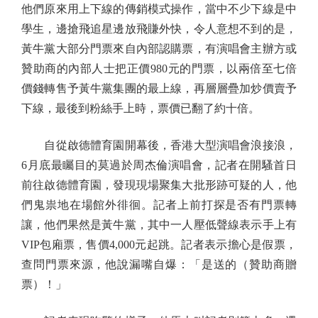
他們原來用上下線的傳銷模式操作，當中不少下線是中
學生，邊搶飛追星邊放飛賺外快，令人意想不到的是，
黃牛黨大部分門票來自內部認購票，有演唱會主辦方或
贊助商的內部人士把正價980元的門票，以兩倍至七倍
價錢轉售予黃牛黨集團的最上線，再層層疊加炒價賣予
下線，最後到粉絲手上時，票價已翻了約十倍。
自從啟德體育園開幕後，香港大型演唱會浪接浪，
6月底最矚目的莫過於周杰倫演唱會，記者在開騷首日
前往啟德體育園，發現現場聚集大批形跡可疑的人，他
們鬼祟地在場館外徘徊。記者上前打探是否有門票轉
讓，他們果然是黃牛黨，其中一人壓低聲線表示手上有
VIP包廂票，售價4,000元起跳。記者表示擔心是假票，
查問門票來源，他說漏嘴自爆：「是送的（贊助商贈
票）！」