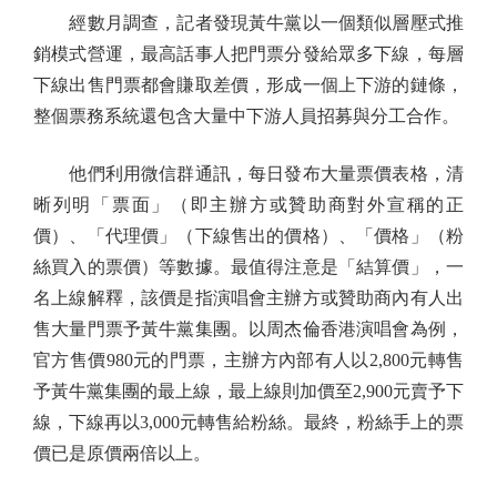
經數月調查，記者發現黃牛黨以一個類似層壓式推
銷模式營運，最高話事人把門票分發給眾多下線，每層
下線出售門票都會賺取差價，形成一個上下游的鏈條，
整個票務系統還包含大量中下游人員招募與分工合作。
他們利用微信群通訊，每日發布大量票價表格，清
晰列明「票面」（即主辦方或贊助商對外宣稱的正
價）、「代理價」（下線售出的價格）、「價格」（粉
絲買入的票價）等數據。最值得注意是「結算價」，一
名上線解釋，該價是指演唱會主辦方或贊助商內有人出
售大量門票予黃牛黨集團。以周杰倫香港演唱會為例，
官方售價980元的門票，主辦方內部有人以2,800元轉售
予黃牛黨集團的最上線，最上線則加價至2,900元賣予下
線，下線再以3,000元轉售給粉絲。最終，粉絲手上的票
價已是原價兩倍以上。