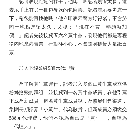
記者表現吃驚的樣子，他馬上叫記者別管太多，還
表示手上有另一批包餐飲的包廂票。記者表示要考慮一
下，稍後能再找他嗎？他立即表示警方盯得緊，不會於
同一地點逗留太久，又說：「現在不買，轉頭就加
價。」記者先後接觸五六名黃牛黨，發現他們都是專程
從內地來港賣票，行動極小心，不會隨身攜帶大量紙質
票。
加入下線須繳588元代理費
為了解黃牛黨運作，記者加入多個由黃牛黨成立供
粉絲搶飛的群組，並接觸到一名黃牛黨成員，在他引薦
下成為新成員。這名黃牛黨成員說，為擴展銷售渠道，
集團長期招募「小黃牛」代為散貨，但新成員必須繳交
588元代理費，他們不認為自己是「黃牛」，自稱為
「代理人」。