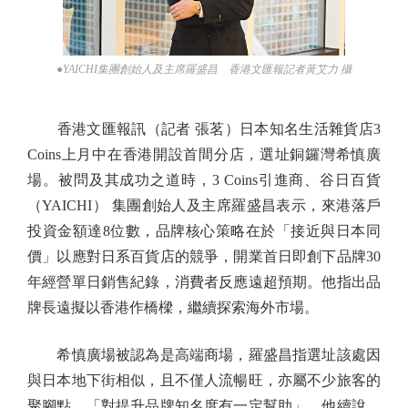
●YAICHI集團創始人及主席羅盛昌 香港文匯報記者黃艾力 攝
香港文匯報訊（記者 張茗）日本知名生活雜貨店3
Coins上月中在香港開設首間分店，選址銅鑼灣希慎廣
場。被問及其成功之道時，3 Coins引進商、谷日百貨
（YAICHI） 集團創始人及主席羅盛昌表示，來港落戶
投資金額達8位數，品牌核心策略在於「接近與日本同
價」以應對日系百貨店的競爭，開業首日即創下品牌30
年經營單日銷售紀錄，消費者反應遠超預期。他指出品
牌長遠擬以香港作橋樑，繼續探索海外市場。
希慎廣場被認為是高端商場，羅盛昌指選址該處因
與日本地下街相似，且不僅人流暢旺，亦屬不少旅客的
聚腳點，「對提升品牌知名度有一定幫助」。他續說，