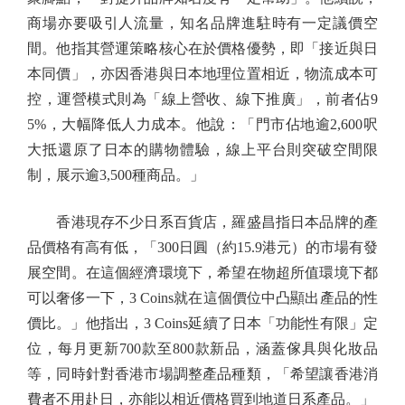
商場亦要吸引人流量，知名品牌進駐時有一定議價空
間。他指其營運策略核心在於價格優勢，即「接近與日
本同價」，亦因香港與日本地理位置相近，物流成本可
控，運營模式則為「線上營收、線下推廣」，前者佔9
5%，大幅降低人力成本。他說：「門市佔地逾2,600呎
大抵還原了日本的購物體驗，線上平台則突破空間限
制，展示逾3,500種商品。」
香港現存不少日系百貨店，羅盛昌指日本品牌的產
品價格有高有低，「300日圓（約15.9港元）的市場有發
展空間。在這個經濟環境下，希望在物超所值環境下都
可以奢侈一下，3 Coins就在這個價位中凸顯出產品的性
價比。」他指出，3 Coins延續了日本「功能性有限」定
位，每月更新700款至800款新品，涵蓋傢具與化妝品
等，同時針對香港市場調整產品種類，「希望讓香港消
費者不用赴日，亦能以相近價格買到地道日系產品。」