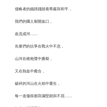
侵略者的鐵蹄踐踏着尊嚴與和平，
我們的國土裂開血口，
血流成河……
先輩們的抗爭在戰火中不息，
山河在槍炮聲中撕裂，
又在熱血中癒合，
破碎的河山在火焰中重生，
每一道傷痕都寫滿堅韌與不屈……