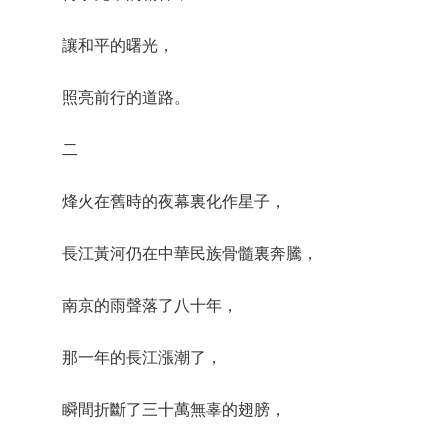
讓和平的曙光，
照亮前行的道路。
二
烽火在舊時的夜幕裏化作星子，
長江黃河仍在中華民族骨髓裏奔騰，
南京的雨聲落了八十年，
那一年的長江漲潮了，
瞬間折斷了三十萬無辜的翅膀，