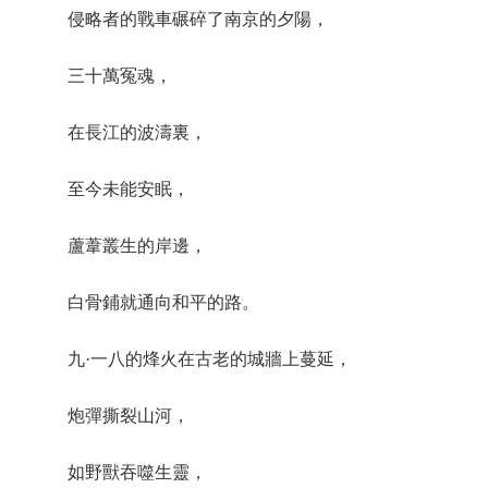
侵略者的戰車碾碎了南京的夕陽，
三十萬冤魂，
在長江的波濤裏，
至今未能安眠，
蘆葦叢生的岸邊，
白骨鋪就通向和平的路。
九·一八的烽火在古老的城牆上蔓延，
炮彈撕裂山河，
如野獸吞噬生靈，