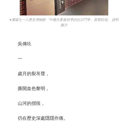
●瀋陽九一八歷史博物館「中國共產黨領導的抗日鬥爭」展覽區域。 資料
圖片
吳傳玖
一
歲月的裂帛聲，
撕開血色黎明，
山河的摺痕，
仍在歷史深處隱隱作痛。