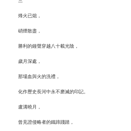
三
烽火已熄，
硝煙散盡，
勝利的鐘聲穿越八十載光陰，
歲月深處，
那場血與火的洗禮，
化作歷史長河中永不磨滅的印記。
盧溝曉月，
曾見證侵略者的鐵蹄踐踏，