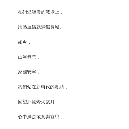
在硝煙瀰漫的戰場上，
用熱血鑄就鋼鐵長城。
如今，
山河無恙，
家國安寧，
我們站在新時代的潮頭，
回望那段烽火歲月，
心中滿是敬意與哀思，