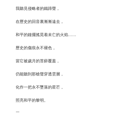
我聽見侵略者的鐵蹄聲，
在歷史的回音裏漸漸遠去，
和平的鐘擺搖晃着未亡的火焰……
歷史的傷痕永不褪色，
當它被歲月的苔蘚覆蓋，
仍能聽到那槍聲穿透雲層，
化作一把永不墜落的星芒，
照亮和平的黎明。