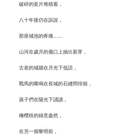
破碎的瓷片堆積着，
八十年後仍在訴說，
那座城池的疼痛……
山河在歲月的傷口上抽出新芽，
古老的城牆在月光下低語，
戰馬的嘶鳴在長城的石縫間徘徊，
孩子們在陽光下誦讀，
橄欖枝的綠意盎然，
在另一個黎明前，