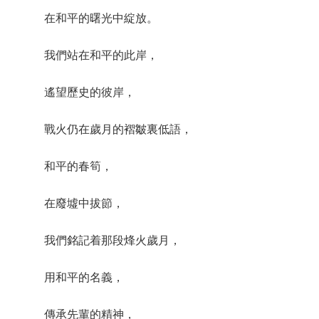
在和平的曙光中綻放。
我們站在和平的此岸，
遙望歷史的彼岸，
戰火仍在歲月的褶皺裏低語，
和平的春筍，
在廢墟中拔節，
我們銘記着那段烽火歲月，
用和平的名義，
傳承先輩的精神，