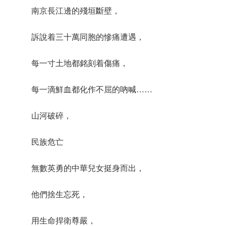
南京長江邊的殘垣斷壁，
訴說着三十萬同胞的慘痛遭遇，
每一寸土地都銘刻着傷痛，
每一滴鮮血都化作不屈的吶喊……
山河破碎，
民族危亡
無數英勇的中華兒女挺身而出，
他們捨生忘死，
用生命捍衛尊嚴，