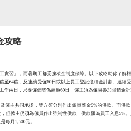
金攻略
實習」，而暑期工都受強積金制度保障。以下攻略助你了解權
歲至64歲，及連續受僱60日或以上員工登記強積金計劃。連續
工作兩日，只要僱傭關係超過60日，僱主須為僱員參加強積金計
僱主共同承擔，雙方須分別作出僱員薪金5%的供款。而供款
供款，但僱主仍須為僱員作出強制性供款，供款額為員工入息5%。月
每月1,500元。