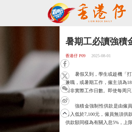
暑期工必讀強積
香港仔 P09
2025-08-01
暑假又到，學生或趁機「打工
兼職，或暑期工作，僱主須為18
而非實際工作日數。即使每周只
強積金強制性供款是由僱員及
月入低於7,100元，僱員無須
供款額同樣為有關入息5%，上限是