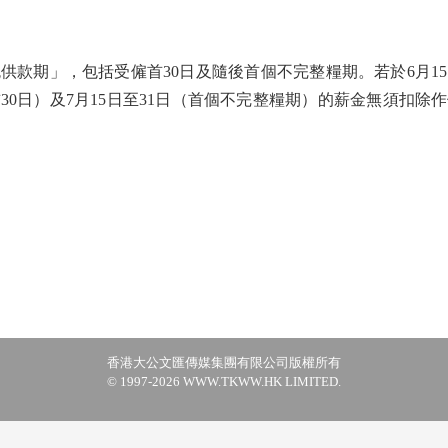
期」，包括受僱首30日及隨後首個不完整糧期。若於6月1
（首30日）及7月15日至31日（首個不完整糧期）的薪金無須扣
香港大公文匯傳媒集團有限公司版權所有
© 1997-2026 WWW.TKWW.HK LIMITED.