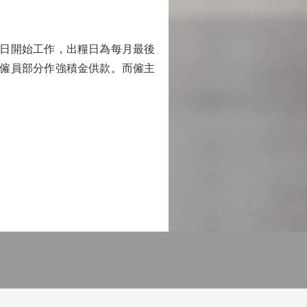
5日開始工作，出糧日為每月最後
除作僱員部分作強積金供款。而僱主