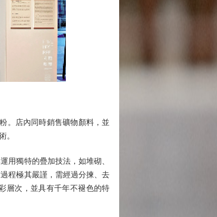
粉。店內同時銷售礦物顏料，並
術。
運用獨特的疊加技法，如堆砌、
作過程極其嚴謹，需經過分揀、去
色彩層次，並具有千年不褪色的特