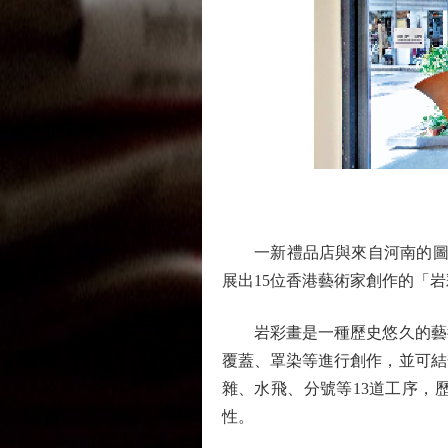
一新禮品店與來自河南的圖騰
展出15位香港藝術家創作的「
岩彩畫是一種歷史悠久的藝術
覆蓋、罩染等進行創作，並可結
雜、水飛、分號等13道工序，
性。