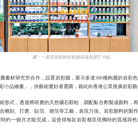
圖：一新美術館的岩彩牆成為新晉打卡點。
畫材研究所合作，設置岩彩牆，展示多達300種絢麗的岩彩色
岩彩小品繪畫」，供藝術愛好者選購，藉此向香港公眾推廣岩彩藝
形式，透過將研磨的天然礦石顆粒，調配黏合劑製成顏料，再
合雕刻、打磨、貼箔、燒箔等工藝，表現力強。岩彩顏料的製
歷時約一個月才能完成，這使得每款岩彩都呈現獨特的質感與